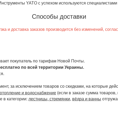
нструменты YATO с успехом используются специалистами в
Способы доставки
ка и доставка заказов производится без изменений, согла
чивает покупатель по тарифам Новой Почты.
есплатно по всей территории Украины.
я.
ент, за исключением товаров со скидками, на которые дейст
отопление и водоснабжение
(если в заказе сумма товаров,
е в категории:
лестницы, стремянки
,
вёдра и ванны
отгружа