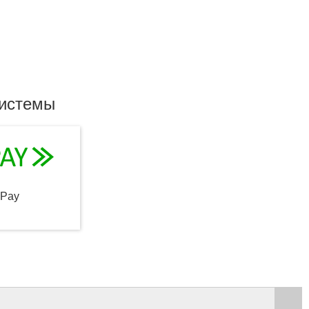
системы
qPay