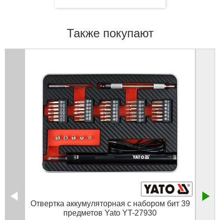
Также покупают
Отвертка аккумуляторная с набором бит 39
Набор
предметов Yato YT-27930
V, 1