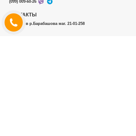
(099) 009-60-26
КОНТАКТЫ
г.Харьков р.Барабашова маг. 21-01-258
ЛИЧНЫЙ КАБИНЕТ
История заказов
Личный Кабинет
ДОПОЛНИТЕЛЬНО
Производители (бренды)
ИНФОРМАЦИЯ
Контакты
Доставка и оплата
Договор публичной оферты