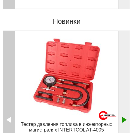
Новинки
Тестер давления топлива в инжекторных
12 
магистралях INTERTOOL AT-4005