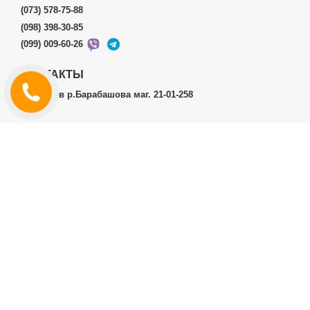
(073) 578-75-88
(098) 398-30-85
(099) 009-60-26
КОНТАКТЫ
г.Харьков р.Барабашова маг. 21-01-258
ЛИЧНЫЙ КАБИНЕТ
История заказов
Личный Кабинет
ДОПОЛНИТЕЛЬНО
Производители (бренды)
ИНФОРМАЦИЯ
Контакты
Доставка и оплата