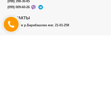
(098) 398-30-85
(099) 009-60-26
КОНТАКТЫ
г.Харьков р.Барабашова маг. 21-01-258
ЛИЧНЫЙ КАБИНЕТ
История заказов
Личный Кабинет
ДОПОЛНИТЕЛЬНО
Производители (бренды)
ИНФОРМАЦИЯ
Контакты
Доставка и оплата
Договор публичной оферты