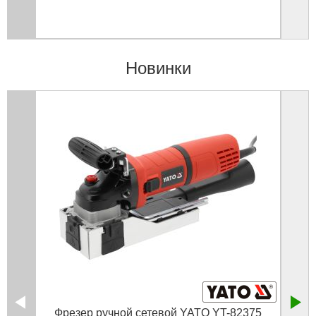
Новинки
Фрезер ручной сетевой YATO YT-82375
12 