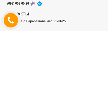
(099) 009-60-26
КОНТАКТЫ
г.Харьков р.Барабашова маг. 21-01-258
ЛИЧНЫЙ КАБИНЕТ
История заказов
Личный Кабинет
ДОПОЛНИТЕЛЬНО
Производители (бренды)
ИНФОРМАЦИЯ
Контакты
Доставка и оплата
Договор публичной оферты