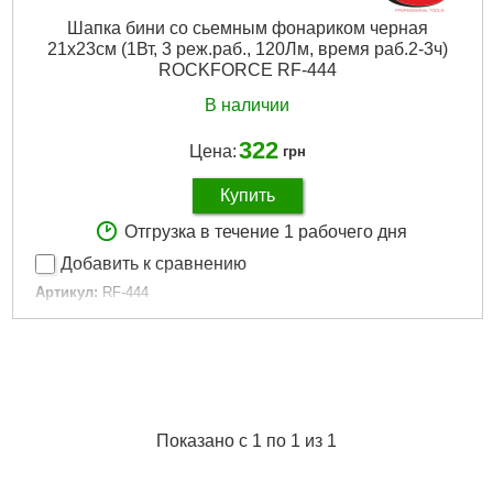
Шапка бини со сьемным фонариком черная
21х23см (1Вт, 3 реж.раб., 120Лм, время раб.2-3ч)
ROCKFORCE RF-444
В наличии
322
Цена:
грн
Купить
Отгрузка в течение 1 рабочего дня
Добавить к сравнению
Артикул:
RF-444
Код товара:
29.82.47
Габариты упаковки:
210x120x40 мм
Вес брутто:
105 г
Подробнее...
Показано с 1 по 1 из 1