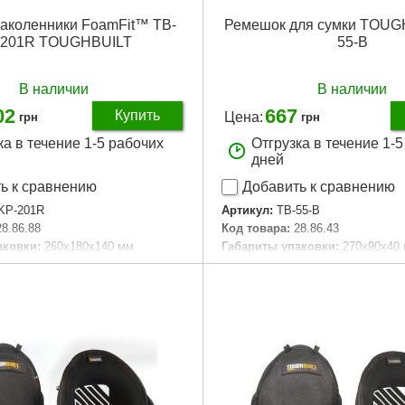
наколенники FoamFit™ TB-
Ремешок для сумки TOUG
-201R TOUGHBUILT
55-B
В наличии
В наличии
02
667
Купить
Цена:
грн
грн
ка в течение 1-5 рабочих
Отгрузка в течение 1-
дней
ь к сравнению
Добавить к сравнению
KP-201R
Артикул:
TB-55-B
28.86.88
Код товара:
28.86.43
аковки:
260x180x140 мм
Габариты упаковки:
270x90x40
55 г
Вес брутто:
190 г
Подробнее...
Подробнее...