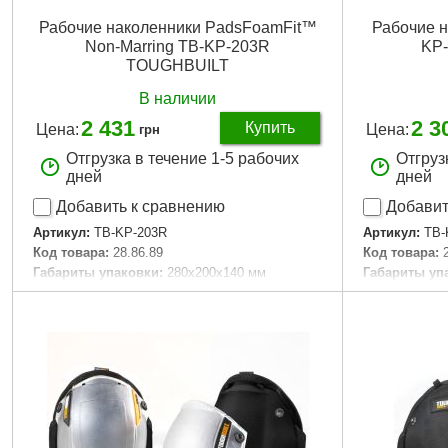
Рабочие наколенники PadsFoamFit™
Рабочие 
Non-Marring TB-KP-203R
KP
TOUGHBUILT
В наличии
2 431
2 3
Купить
Цена:
Цена:
грн
Отгрузка в течение 1-5 рабочих
Отгруз
дней
дней
Добавить к сравнению
Добавит
Артикул:
TB-KP-203R
Артикул:
TB-
Код товара:
28.86.89
Код товара:
Габариты упаковки:
280x200x140 мм
Габариты уп
Вес брутто:
753 г
Вес брутто:
6
Подробнее...