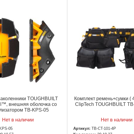
наколенники TOUGHBUILT
Комплект ремень+сумки ( 
l™, внешняя оболочка со
ClipTech TOUGHBUILT TB
лизатором TB-KPS-05
Нет в наличии
Нет в наличии
KPS-05
Артикул:
TB-CT-101-4P