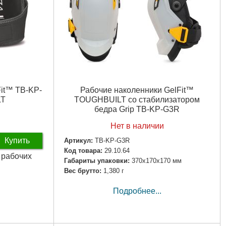
it™ TB-KP-
Рабочие наколенники GelFit™
LT
TOUGHBUILT со стабилизатором
бедра Grip TB-KP-G3R
Нет в наличии
Купить
Артикул:
TB-KP-G3R
Код товара:
29.10.64
5 рабочих
Габариты упаковки:
370x170x170 мм
Вес брутто:
1,380 г
Подробнее...