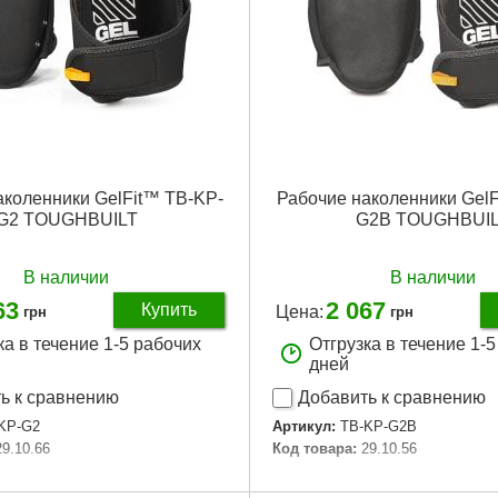
аколенники GelFit™ TB-KP-
Рабочие наколенники GelF
G2 TOUGHBUILT
G2B TOUGHBUI
В наличии
В наличии
63
2 067
Купить
Цена:
грн
грн
ка в течение 1-5 рабочих
Отгрузка в течение 1-
дней
ь к сравнению
Добавить к сравнению
KP-G2
Артикул:
TB-KP-G2B
29.10.66
Код товара:
29.10.56
Подробнее...
Подробнее...