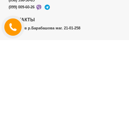
(098) 398-30-85
(099) 009-60-26
КОНТАКТЫ
г.Харьков р.Барабашова маг. 21-01-258
ЛИЧНЫЙ КАБИНЕТ
История заказов
Личный Кабинет
ДОПОЛНИТЕЛЬНО
Производители (бренды)
ИНФОРМАЦИЯ
Контакты
Доставка и оплата
Договор публичной оферты