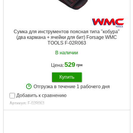
Сумка для инструментов поясная типа "кобура"
(два кармана + ячейки для бит) Forsage WMC
TOOLS F-02R063
В наличии
529
Цена:
грн
Купить
Отгрузка в течение 1 рабочего дня
Добавить к сравнению
Артикул:
F-02R063
Код товара:
24.44.89
Вес, кг:
0,372
Упаковка:
Сумка
Габариты упаковки:
250x110x30 мм
Вес брутто:
220 г