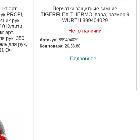
1кг арт.
Перчатки защитные зимние
ук PROFI,
TIGERFLEX-THERMO, пара, размер 9
сник рук
WURTH 899404029
210 Купити
Нет в наличии
г арт.
я рук, 350
Артикул:
899404029
ль для рук,
Код товара:
26.38.80
01 Оч
Подробнее...