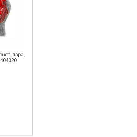
uct“, пара,
9404320