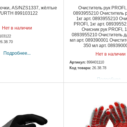
очки, AS/NZS1337, жёлтые
Очиститель рук PROFI, 
URTH 899103122
0893955210 Очиститель р
1кг арт. 0893955210 Очи
PROFI, 1кг арт. 0893955
Нет в наличии
Очисник рук PROFI, 1к
0893955210 Очиститель дл
103122
мл арт. 089390001 Очистите
26.38.70
350 мл арт. 0893900
Подробнее...
Нет в наличии
Артикул:
899401110
Код товара:
26.38.78
Подробнее...