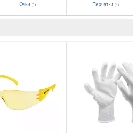
Очки
Перчатки
(2)
(4)