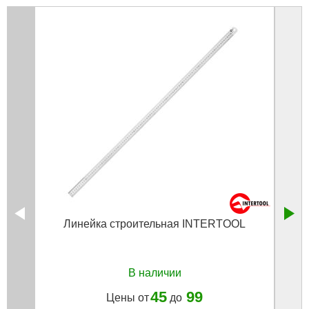
Линейка строительная INTERTOOL
Ст
11,3×
В наличии
45
99
Цены от
до