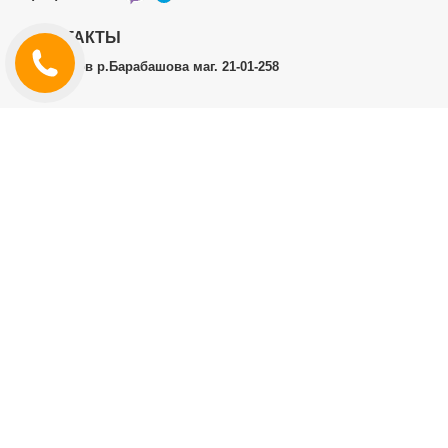
КОНТАКТЫ
г.Харьков р.Барабашова маг. 21-01-258
ЛИЧНЫЙ КАБИНЕТ
История заказов
Личный Кабинет
ДОПОЛНИТЕЛЬНО
Производители (бренды)
ИНФОРМАЦИЯ
Контакты
Доставка и оплата
Договор публичной оферты