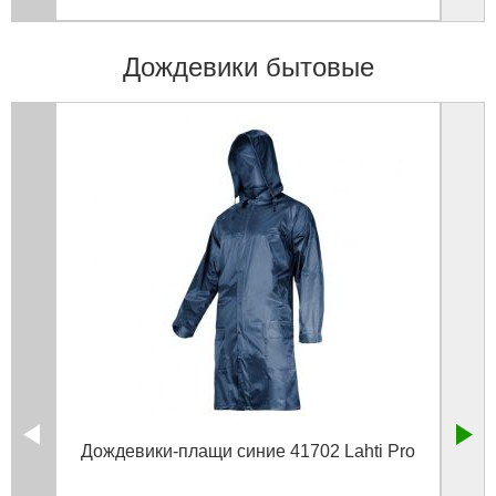
Дождевики бытовые
Дождевики-плащи синие 41702 Lahti Рro
Кост