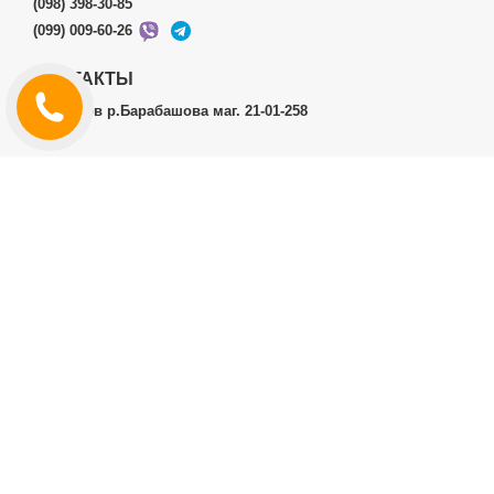
(098) 398-30-85
(099) 009-60-26
КОНТАКТЫ
г.Харьков р.Барабашова маг. 21-01-258
ЛИЧНЫЙ КАБИНЕТ
История заказов
Личный Кабинет
ДОПОЛНИТЕЛЬНО
Производители (бренды)
ИНФОРМАЦИЯ
Контакты
Доставка и оплата
Договор публичной оферты