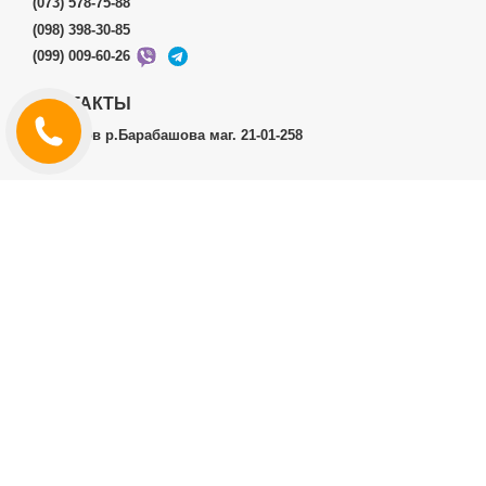
(073) 578-75-88
(098) 398-30-85
(099) 009-60-26
КОНТАКТЫ
г.Харьков р.Барабашова маг. 21-01-258
ЛИЧНЫЙ КАБИНЕТ
История заказов
Личный Кабинет
ДОПОЛНИТЕЛЬНО
Производители (бренды)
ИНФОРМАЦИЯ
Контакты
Доставка и оплата
Договор публичной оферты