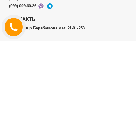
(099) 009-60-26
КОНТАКТЫ
г.Харьков р.Барабашова маг. 21-01-258
ЛИЧНЫЙ КАБИНЕТ
История заказов
Личный Кабинет
ДОПОЛНИТЕЛЬНО
Производители (бренды)
ИНФОРМАЦИЯ
Контакты
Доставка и оплата
Договор публичной оферты