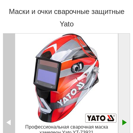
Маски и очки сварочные защитные
Yato
Профессиональная сварочная маска
Стек
хамелеон Yato YT-73921
масо