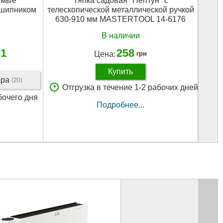
ямые
Тяпка садовая "Нептун" с
Набор
дшипником
телескопической металлической ручкой
+ 1/4"
630-910 мм MASTERTOOL 14-6176
биты:
В наличии
61
258
Цена:
грн
Купить
ара
(20)
Отгрузка в течение 1-2 рабочих дней
О
бочего дня
Подробнее...