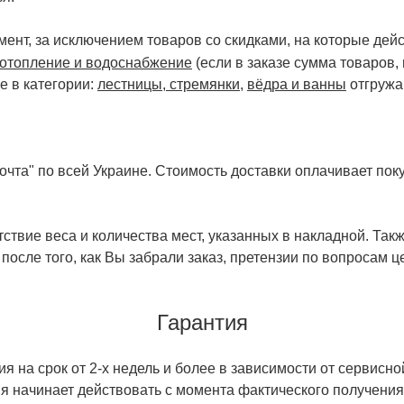
ент, за исключением товаров со скидками, на которые дейст
отопление и водоснабжение
(если в заказе сумма товаров,
е в категории:
лестницы, стремянки
,
вёдра и ванны
отгружа
чта" по всей Украине. Стоимость доставки оплачивает поку
ствие веса и количества мест, указанных в накладной. Так
 после того, как Вы забрали заказ, претензии по вопросам ц
Гарантия
 на срок от 2-х недель и более в зависимости от сервисно
тия начинает действовать с момента фактического получен