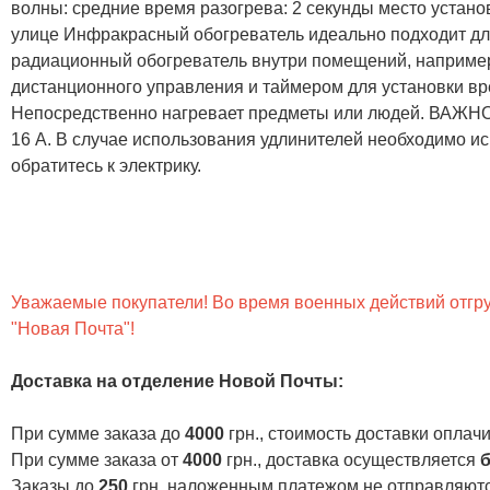
волны: средние время разогрева: 2 секунды место установ
улице Инфракрасный обогреватель идеально подходит для
радиационный обогреватель внутри помещений, например в
дистанционного управления и таймером для установки вр
Непосредственно нагревает предметы или людей. ВАЖНО:
16 А. В случае использования удлинителей необходимо и
обратитесь к электрику.
Уважаемые покупатели! Во время военных действий отгруз
"Новая Почта"!
Доставка на отделение Новой Почты
:
При сумме заказа до
4000
грн., стоимость доставки опла
При сумме заказа от
4000
грн., доставка осуществляется
б
Заказы до
250
грн. наложенным платежом не отправляютс