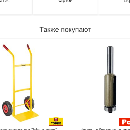
ат24
Картой
Li
Также покупают