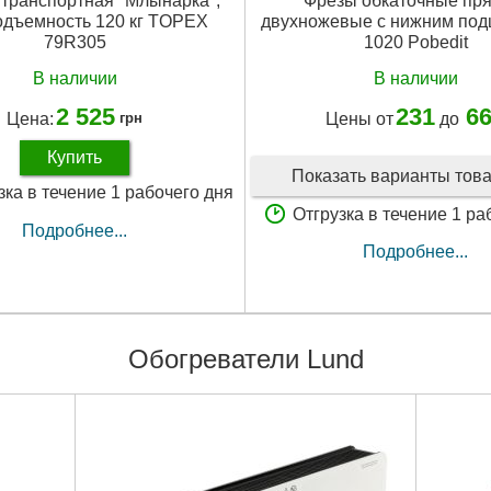
 транспортная "Млынарка",
Фрезы обкаточные пр
одъемность 120 кг TOPEX
двухножевые с нижним по
79R305
1020 Pobedit
В наличии
В наличии
2 525
231
6
Цена:
Цены от
до
грн
Купить
Показать варианты тов
зка в течение 1 рабочего дня
Отгрузка в течение 1 ра
Подробнее...
Подробнее...
Обогреватели Lund