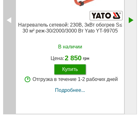
Нагреватель сетевой: 230В, 3кВт обогрев S≤
Нагре
30 м² реж-30/2000/3000 Вт Yato YT-99705
с в
В наличии
2 850
Цена:
грн
Купить
Отгрузка в течение 1-2 рабочих дней
Подробнее...