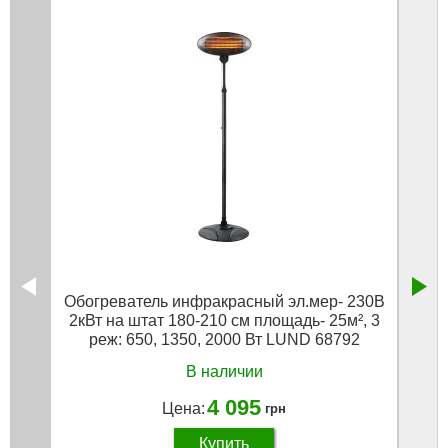
Обогреватель инфракрасный эл.мер- 230В
Обогр
2кВт на штат 180-210 см площадь- 25м², 3
от э
реж: 650, 1350, 2000 Вт LUND 68792
В наличии
4 095
Цена:
грн
Купить