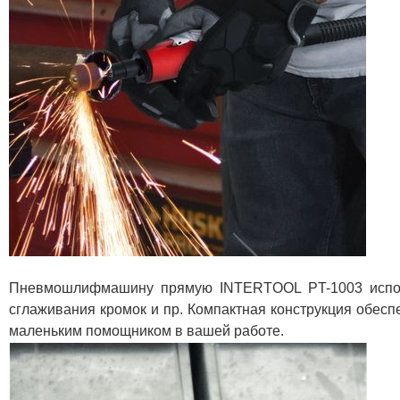
Пневмошлифмашину прямую INTERTOOL PT-1003 использ
сглаживания кромок и пр. Компактная конструкция обес
маленьким помощником в вашей работе.