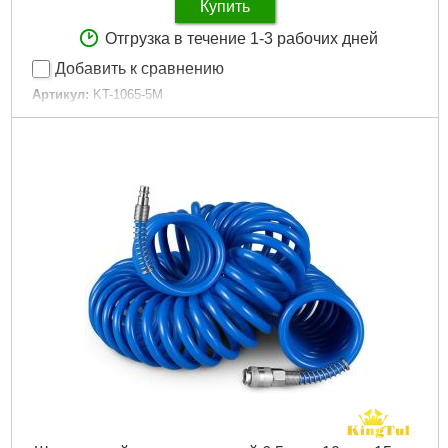
Купить
Отгрузка в течение 1-3 рабочих дней
Добавить к сравнению
Артикул:
KT-1065-5M
Код товара:
23.98.96
Вес, кг:
0.22
Габариты упаковки:
160x85x85 мм
Вес брутто:
150 г
Подробнее...