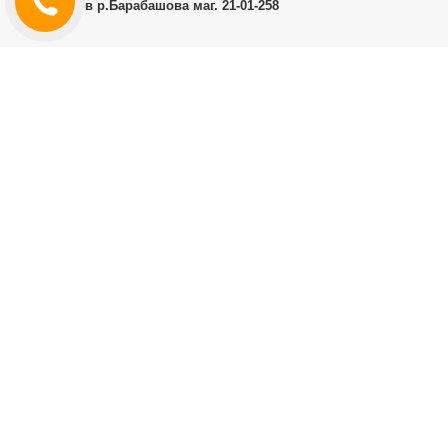
г.Харьков р.Барабашова маг. 21-01-258
ЛИЧНЫЙ КАБИНЕТ
История заказов
Личный Кабинет
ДОПОЛНИТЕЛЬНО
Производители (бренды)
ИНФОРМАЦИЯ
Контакты
Доставка и оплата
Договор публичной оферты
RT.CO.UA
★★★★★