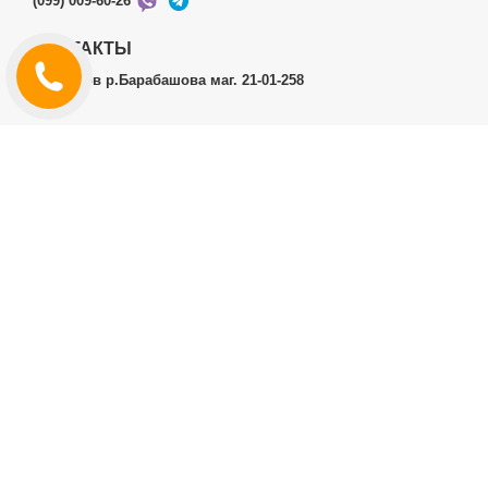
(099) 009-60-26
КОНТАКТЫ
г.Харьков р.Барабашова маг. 21-01-258
ЛИЧНЫЙ КАБИНЕТ
История заказов
Личный Кабинет
ДОПОЛНИТЕЛЬНО
Производители (бренды)
ИНФОРМАЦИЯ
Контакты
Доставка и оплата
Договор публичной оферты