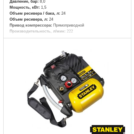
Давление, бар:
8,0
Мощность, кВт:
1,5
Объем ресивера / бака, л:
24
Объем ресивера, л:
24
Привод компрессора:
Прямоприводной
Производительность, л/мин:
222
Тип компрессора:
Поршневой
Напряжение:
220
Подробнее...