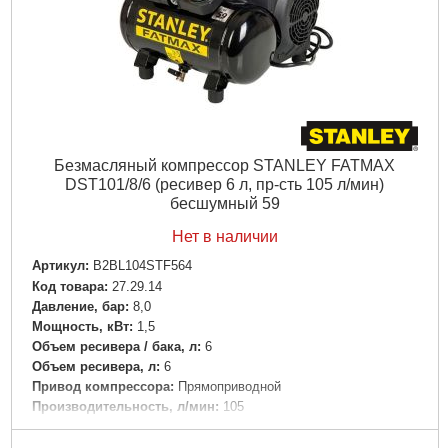
Безмасляный компрессор STANLEY FATMAX
DST101/8/6 (ресивер 6 л, пр-сть 105 л/мин)
бесшумный 59
Нет в наличии
Артикул:
B2BL104STF564
Код товара:
27.29.14
Давление, бар:
8,0
Мощность, кВт:
1,5
Объем ресивера / бака, л:
6
Объем ресивера, л:
6
Привод компрессора:
Прямоприводной
Производительность, л/мин:
105
Тип компрессора:
Коаксиальный
Напряжение:
220