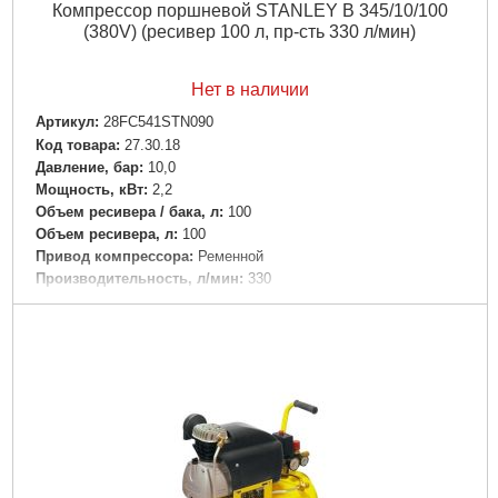
Компрессор поршневой STANLEY B 345/10/100
(380V) (ресивер 100 л, пр-сть 330 л/мин)
Нет в наличии
Артикул:
28FC541STN090
Код товара:
27.30.18
Давление, бар:
10,0
Мощность, кВт:
2,2
Объем ресивера / бака, л:
100
Объем ресивера, л:
100
Привод компрессора:
Ременной
Производительность, л/мин:
330
Тип компрессора:
Поршневой
Напряжение:
220
Уровень шума, дБ:
90
Подробнее...