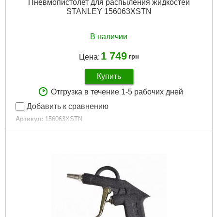
Пневмопистолет для распыления жидкостей
STANLEY 156063XSTN
В наличии
1 749
Цена:
грн
Купить
Отгрузка в течение 1-5 рабочих дней
Добавить к сравнению
Артикул:
156063XSTN
Код товара:
27.26.81
Гарантия, мес.:
12
Габариты упаковки:
360x220x110 мм
Вес брутто:
520 г
Подробнее...