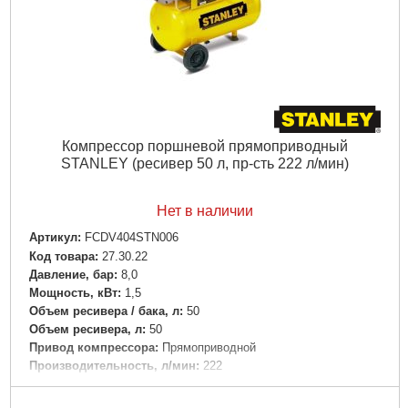
Компрессор поршневой прямоприводный
STANLEY (ресивер 50 л, пр-сть 222 л/мин)
Нет в наличии
Артикул:
FCDV404STN006
Код товара:
27.30.22
Давление, бар:
8,0
Мощность, кВт:
1,5
Объем ресивера / бака, л:
50
Объем ресивера, л:
50
Привод компрессора:
Прямоприводной
Производительность, л/мин:
222
Тип компрессора:
Поршневой
Напряжение:
220