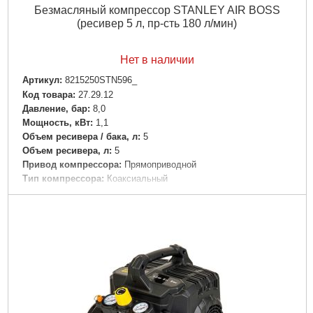
Безмасляный компрессор STANLEY AIR BOSS
(ресивер 5 л, пр-сть 180 л/мин)
Нет в наличии
Артикул:
8215250STN596_
Код товара:
27.29.12
Давление, бар:
8,0
Мощность, кВт:
1,1
Объем ресивера / бака, л:
5
Объем ресивера, л:
5
Привод компрессора:
Прямоприводной
Тип компрессора:
Коаксиальный
Напряжение:
220
Уровень шума, дБ:
97
Подробнее...