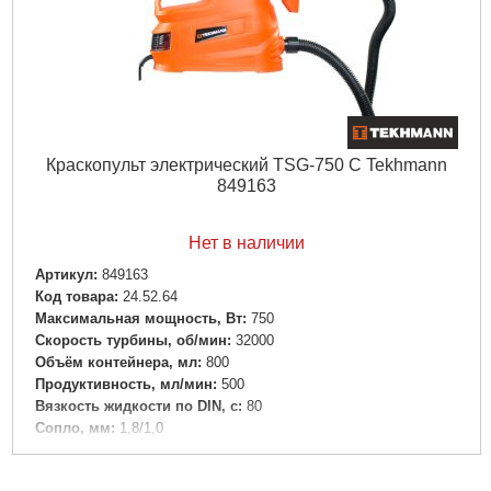
Подробнее...
Краскопульт электрический TSG-750 С Tekhmann
849163
Нет в наличии
Артикул:
849163
Код товара:
24.52.64
Максимальная мощность, Вт:
750
Скорость турбины, об/мин:
32000
Объём контейнера, мл:
800
Продуктивность, мл/мин:
500
Вязкость жидкости по DIN, c:
80
Сопло, мм:
1,8/1,0
Максимальный ток, А:
2,9
Номинальное напряжение, В:
220 ± 10%