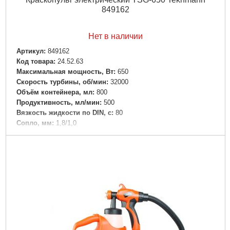
849162
Нет в наличии
Артикул:
849162
Код товара:
24.52.63
Максимальная мощность, Вт:
650
Скорость турбины, об/мин:
32000
Объём контейнера, мл:
800
Продуктивность, мл/мин:
500
Вязкость жидкости по DIN, c:
80
Сопло, мм:
1,8/1,0
Максимальный ток, А:
2,9
Номинальное переменное напряжение, В:
220 ± 10%
Номинальная частота тока, Гц:
50
Электродвигатель:
Однофазный коллекторный с двойной
изоляцией
Класс изделия:
II
Вес нетто/брутто, кг:
1,1 /1,4
Артикул:
849162
Габариты упаковки:
285x160x140 мм
Вес брутто:
3,850 г