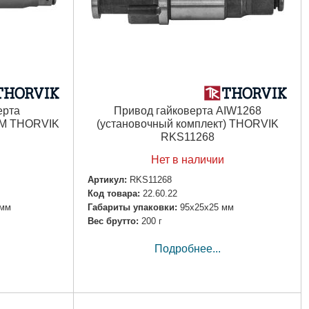
ерта
Привод гайковерта AIW1268
4M THORVIK
(установочный комплект) THORVIK
RKS11268
Нет в наличии
Артикул:
RKS11268
Код товара:
22.60.22
 мм
Габариты упаковки:
95x25x25 мм
Вес брутто:
200 г
Подробнее...