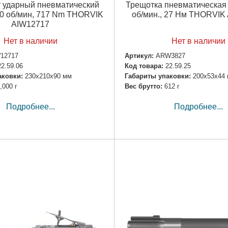
т ударный пневматический
Трещотка пневматическая
00 об/мин, 717 Nm THORVIK
об/мин., 27 Нм THORVI
AIW12717
Нет в наличии
Нет в наличии
12717
Артикул:
ARW3827
22.59.06
Код товара:
22.59.25
аковки:
230x210x90 мм
Габариты упаковки:
200x53x44
,000 г
Вес брутто:
612 г
Подробнее...
Подробнее...