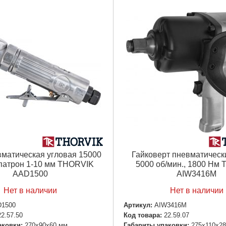
вматическая угловая 15000
Гайковерт пневматическ
 патрон 1-10 мм THORVIK
5000 об/мин., 1800 Нм
AAD1500
AIW3416M
Нет в наличии
Нет в наличии
1500
Артикул:
AIW3416M
22.57.50
Код товара:
22.59.07
аковки:
270x90x60 мм
Габариты упаковки:
275x110x2