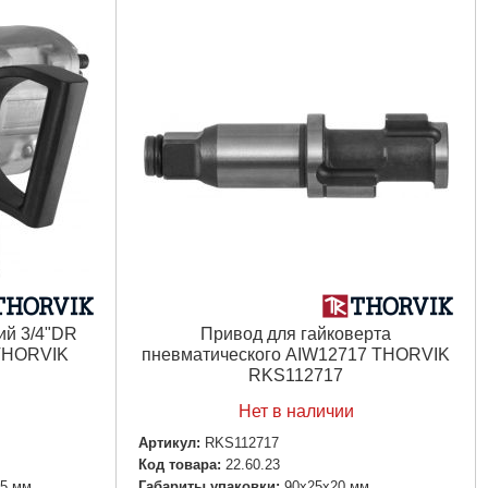
ий 3/4"DR
Привод для гайковерта
 THORVIK
пневматического AIW12717 THORVIK
RKS112717
Нет в наличии
Артикул:
RKS112717
Код товара:
22.60.23
85 мм
Габариты упаковки:
90x25x20 мм