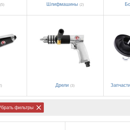
Шлифмашины
Б
(5)
(2)
Дрели
Запчаст
2)
(3)
Убрать фильтры