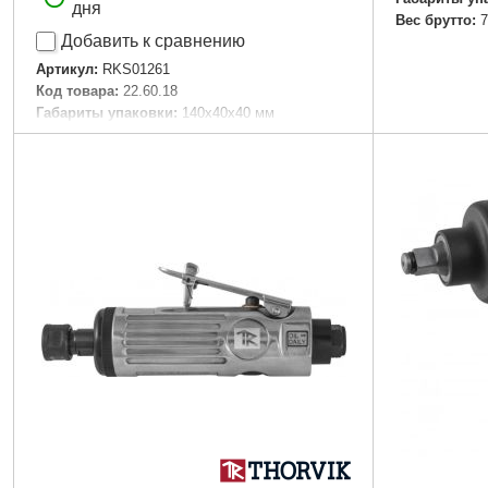
дня
Вес брутто:
7
Добавить к сравнению
Артикул:
RKS01261
Код товара:
22.60.18
Габариты упаковки:
140x40x40 мм
Вес брутто:
700 г
Подробнее...