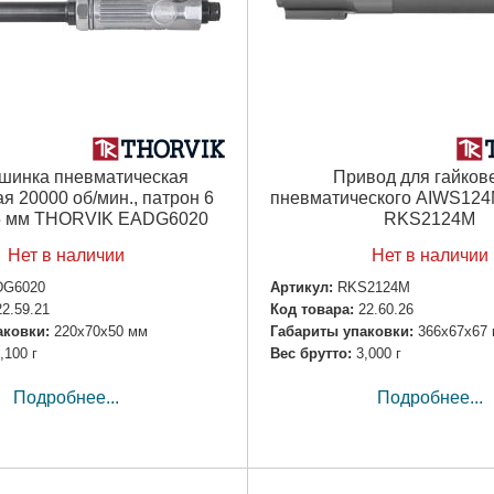
шинка пневматическая
Привод для гайков
я 20000 об/мин., патрон 6
пневматического AIWS12
85 мм THORVIK EADG6020
RKS2124M
Нет в наличии
Нет в наличии
DG6020
Артикул:
RKS2124M
22.59.21
Код товара:
22.60.26
аковки:
220x70x50 мм
Габариты упаковки:
366x67x67
,100 г
Вес брутто:
3,000 г
Подробнее...
Подробнее...