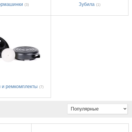
ормашинки
Зубила
(3)
(1)
и и ремкомплекты
(7)