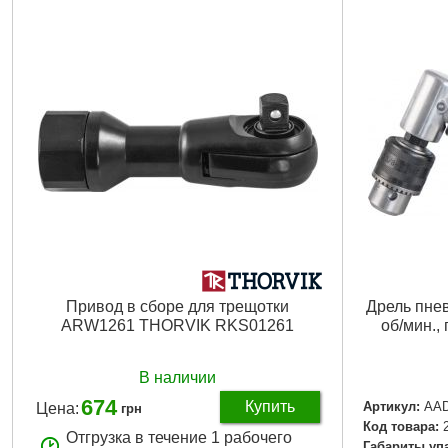
Привод в сборе для трещотки
Дрель пне
ARW1261 THORVIK RKS01261
об/мин.,
В наличии
674
Купить
Артикул:
AAD
Цена:
грн
Код товара:
Отгрузка в течение 1 рабочего
Габариты уп