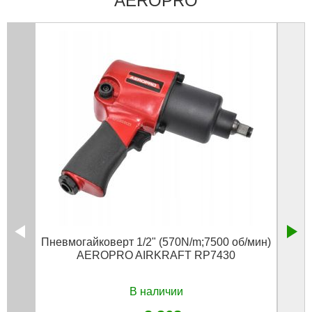
AEROPRO
Пневмогайковерт 1/2" (570N/m;7500 об/мин)
П
AEROPRO AIRKRAFT RP7430
13
В наличии