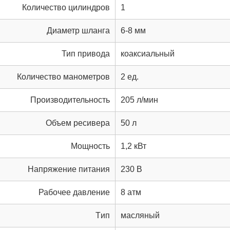
Количество цилиндров
1
Диаметр шланга
6-8 мм
Тип привода
коаксиальный
Количество манометров
2 ед.
Производительность
205 л/мин
Объем ресивера
50 л
Мощность
1,2 кВт
Напряжение питания
230 В
Рабочее давление
8 атм
Tип
масляный