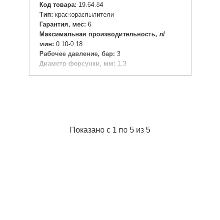
Код товара:
19.64.84
Tип:
краскораспылители
Гарантия, мес:
6
Максимальная производительность, л/
мин:
0.10-0.18
Рабочее давление, бар:
3
Диаметр форсунки, мм:
1.3
Пневморазъем:
1/4"
Объем бачка, мл:
650
Система распыления:
HP
Расположение бачка:
нижнее расположение
Материал бачка:
Металл
Особенности:
HP
Показано с 1 по 5 из 5
Потребляемый объем воздуха, л/мин:
150-
285
Ширина в упаковке (см):
20.5
Длина в упаковке (см):
11
Высота в упаковке (см):
12
Тип упаковки:
картонная коробка
Подробнее...