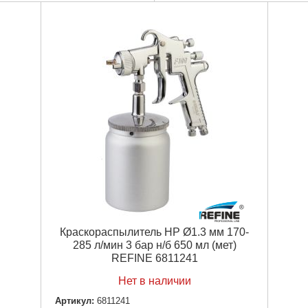
, мл:
500
Объем бачка, мл:
650
пыления:
HP
Система распыления:
HP
е бачка:
верхнее расположение
Расположение бачка:
нижнее р
чка:
Пластик
Материал бачка:
Металл
й объем воздуха, л/мин:
170-
Особенности:
HP
Потребляемый объем воздуха,
единицы), кг:
0.86
285
:
картонная коробка
Тип упаковки:
картонная коробк
аковки:
230x160x130 мм
Габариты упаковки:
210x120x1
00 г
Вес брутто:
865 г
Подробнее...
Подробнее...
Краскораспылитель НР Ø1.3 мм 170-
285 л/мин 3 бар н/б 650 мл (мет)
REFINE 6811241
Нет в наличии
Артикул:
6811241