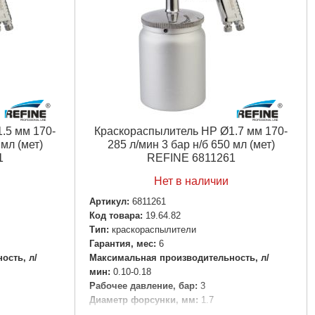
.5 мм 170-
Краскораспылитель НР Ø1.7 мм 170-
 мл (мет)
285 л/мин 3 бар н/б 650 мл (мет)
1
REFINE 6811261
Нет в наличии
Артикул:
6811261
Код товара:
19.64.82
Tип:
краскораспылители
Гарантия, мес:
6
ость, л/
Максимальная производительность, л/
мин:
0.10-0.18
Рабочее давление, бар:
3
Диаметр форсунки, мм:
1.7
Пневморазъем:
1/4"