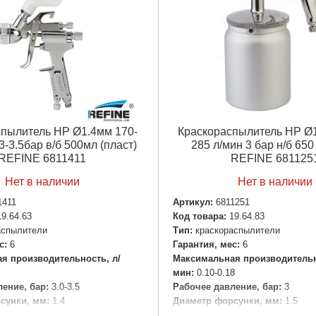
спылитель HP Ø1.4мм 170-
Краскораспылитель НР Ø1
3-3.5бар в/б 500мл (пласт)
285 л/мин 3 бар н/б 650
REFINE 6811411
REFINE 681125
Нет в наличии
Нет в наличии
1411
Артикул:
6811251
19.64.63
Код товара:
19.64.83
аспылители
Tип:
краскораспылители
с:
6
Гарантия, мес:
6
я производительность, л/
Максимальная производительн
мин:
0.10-0.18
ение, бар:
3.0-3.5
Рабочее давление, бар:
3
сунки, мм:
1.4
Диаметр форсунки, мм:
1.5
ем:
1/4"
Пневморазъем:
1/4"