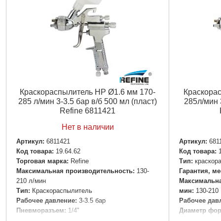
Краскораспылитель HP Ø1.6 мм 170-
Краскора
285 л/мин 3-3.5 бар в/б 500 мл (пласт)
285л/мин 
Refine 6811421
Нет в наличии
Артикул:
6811421
Артикул:
681
Код товара:
19.64.62
Код товара:
Торговая марка:
Refine
Tип:
краскор
Максимальная производительность:
130-
Гарантия, ме
210 л/мин
Максимальна
Тип:
Краскораспылитель
мин:
130-210
Рабочее давление:
3-3.5 бар
Рабочее давл
Пневморазъем:
1/4"
Диаметр фор
Объем бачка:
500 мл
Пневморазъ