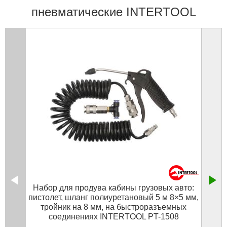
пневматические INTERTOOL
Набор для продува кабины грузовых авто:
Кр
пистолет, шланг полиуретановый 5 м 8×5 мм,
пр
тройник на 8 мм, на быстроразъемных
верх
соединениях INTERTOOL PT-1508