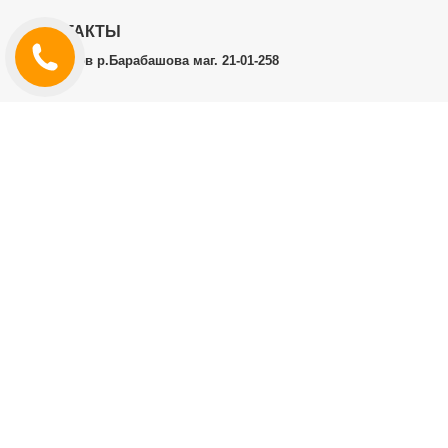
КОНТАКТЫ
г.Харьков р.Барабашова маг. 21-01-258
ЛИЧНЫЙ КАБИНЕТ
История заказов
Личный Кабинет
ДОПОЛНИТЕЛЬНО
Производители (бренды)
ИНФОРМАЦИЯ
Контакты
Доставка и оплата
Договор публичной оферты