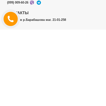
(099) 009-60-26
КОНТАКТЫ
г.Харьков р.Барабашова маг. 21-01-258
ЛИЧНЫЙ КАБИНЕТ
История заказов
Личный Кабинет
ДОПОЛНИТЕЛЬНО
Производители (бренды)
ИНФОРМАЦИЯ
Контакты
Доставка и оплата
Договор публичной оферты