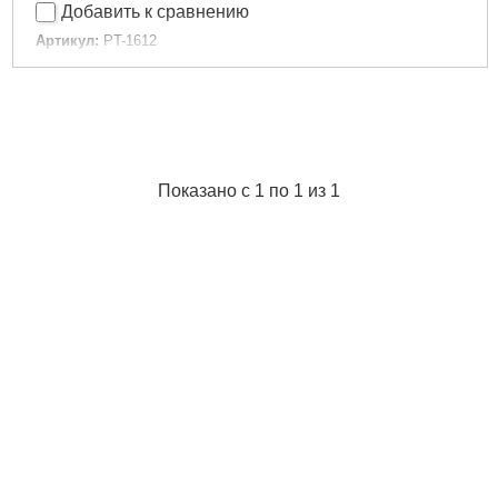
Добавить к сравнению
Артикул:
PT-1612
Код товара:
19.43.45
Диаметр шланга:
от 6 мм
Расход воздуха:
от 0,4 л на крепеж
Совместимость:
скобы/гвозди
Гарантия:
12 мес.
Покрытие рукоятки:
резина
Показано с 1 по 1 из 1
Ширина скобы:
5,7 мм
Высота скобы:
16-40 мм
Рабочее давление:
4-7 атм
Высота гвоздя:
15-50 мм
Габариты упаковки:
320x280x85 мм
Вес брутто:
2,500 г
Подробнее...