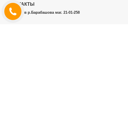
КОНТАКТЫ
г.Харьков р.Барабашова маг. 21-01-258
ЛИЧНЫЙ КАБИНЕТ
История заказов
Личный Кабинет
ДОПОЛНИТЕЛЬНО
Производители (бренды)
ИНФОРМАЦИЯ
Контакты
Доставка и оплата
Договор публичной оферты
RT.CO.UA