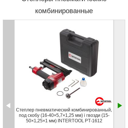
комбинированные
Степлер пневматический комбинированный,
Степл
под скобу (16-40×5,7×1,25 мм) і гвозди (15-
50×1,25×1 мм) INTERTOOL PT-1612