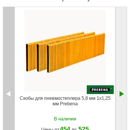
Скобы для пневмостеплера 5,8 мм 1x1,25
Сле
мм Prebena
В наличии
454
525
Цены от
до