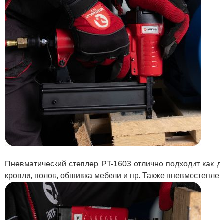
Пневматический степлер PT-1603 отлично подходит как 
кровли, полов, обшивка мебели и пр. Также пневмостепл