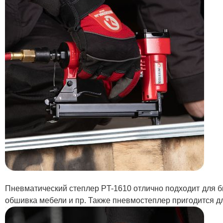
Пневматический степлер PT-1610 отлично подходит для б
обшивка мебели и пр. Также пневмостеплер пригодится 