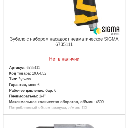
Зубило с набором насадок пневматическое SIGMA
6735111
Нет в наличии
Артикул:
6735111
Код товара:
19.64.52
Tип:
Зубило
Гарантия, мес:
6
Рабочее давление, бар:
6
Пневморазъем:
1/4"
Максимальное количество оборотов, об/мин:
4500
Потребляемый объем воздуха, л/мин:
113
Тип упаковки:
картонная коробка
Габариты упаковки:
175x155x60 мм
Вес брутто:
1,491 г