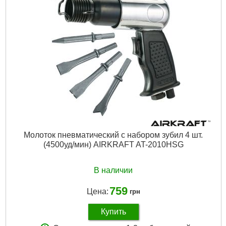
Расход воздуха:
100 л/мин
Размеры:
465x77 мм
Габариты упаковки:
255x180x55 мм
Вес брутто:
2,140 г
Подробнее...
Молоток пневматический с набором зубил 4 шт.
(4500уд/мин) AIRKRAFT AT-2010HSG
В наличии
759
Цена:
грн
Купить