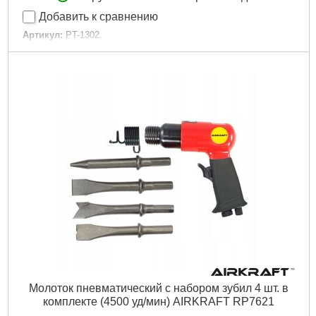
Добавить к сравнению
Артикул:
PT-1302
Код товара:
10.02.44
Энергия удара:
4 Дж
Диаметр шланга:
8-10 мм
Расход воздуха:
150 л/мин
Частота удара:
4500 уд/мин
Гарантия:
12 мес.
Рабочее давление:
до 6 атм
Подключение воздуха:
внутренняя резьба 1/4"
Габариты упаковки:
180x150x50 мм
Вес брутто:
1,700 г
Подробнее...
Молоток пневматический с набором зубил 4 шт. в
комплекте (4500 уд/мин) AIRKRAFT RP7621