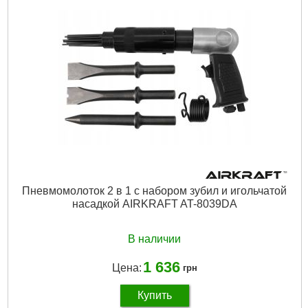
Расход воздуха:
85л/мин
Размер иглы:
Ø3x180 мм
Длина:
330 мм
Вес:
2.7 кг
Подробнее...
Пневмомолоток 2 в 1 с набором зубил и игольчатой
насадкой AIRKRAFT AT-8039DA
В наличии
1 636
Цена:
грн
Купить