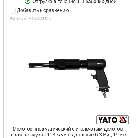
Отгрузка в течение 1-3 рабочих дней
Добавить к сравнению
Артикул:
AT-2010HSG
Код товара:
26.49.41
Максимальное количество ударов:
4500 уд/мин
Рабочее давление:
6 бар
Расход воздуха:
150 литр/мин
Диаметр входного штуцера:
1/4"
Тип хвостовика:
Шестигранный
Набор насадок:
Да
Габариты упаковки:
185x150x53 мм
Вес брутто:
1,602 г
Подробнее...
Молоток пневматический с игольчатым долотом :
спож. воздуха - 113 л/мин, давление 6.3 Bar, 19 игл