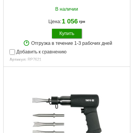
В наличии
1 056
Цена:
грн
Купить
Отгрузка в течение 1-3 рабочих дней
Добавить к сравнению
Артикул:
RP7621
Код товара:
20.60.20
Скорость работы:
4500 уд./мин
Расход воздуха:
100л/мин
Вход воздуха:
1/4 дюйма
Воздушный шланг:
3/8 дюйма
Габариты упаковки:
205x170x50 мм
Вес брутто:
1,622 г
Подробнее...