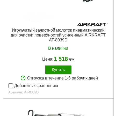
Игольчатый зачистной молоток пневматический
для очистки поверхностей усиленный AIRKRAFT
AT-8039D
В наличии
1 518
Цена:
грн
Купить
Отгрузка в течение 1-3 рабочих дней
Добавить к сравнению
Артикул:
AT-8039D
Код товара:
22.47.04
Тип патрона:
Шестигранник
Количество игл:
19
Частота ударов в минуту:
4600