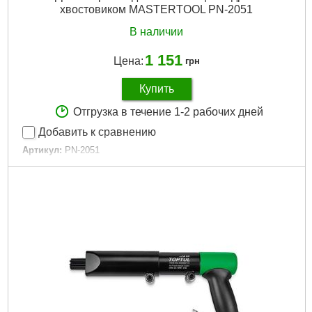
хвостовиком MASTERTOOL PN-2051
В наличии
1 151
Цена:
грн
Купить
Отгрузка в течение 1-2 рабочих дней
Добавить к сравнению
Артикул:
PN-2051
Код товара:
27.41.68
Средний расход воздуха, л/мин:
145
Количество ударов:
4 500
Энергия удара:
4
Длина насадки:
150
Ход поршня, мм:
41
Рабочее давление, бар:
6,3
Габариты упаковки:
180x152x52 мм
Вес брутто:
1,600 г
Подробнее...