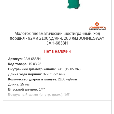
Молоток пневматический шестигранный, ход
поршня - 92мм 2100 уд/мин, 283 л/м JONNESWAY
JAH-6833H
Нет в наличии
Артикул:
JAH-6833H
Код товара:
15.03.23
Внутренний диаметр канала:
3/4"; (19.05 мм)
Длина хода поршня:
3-5/8”; (92 мм)
Количество ударов в минуту:
2100 уд/мин
Длина:
25 мм
Впускной штуцер:
1/4"
Воздушный шланг (внутр. диам.):
3/8”
Рабочее давление:
90 PSI; 6.2 бар
Расход воздуха:
283 л/мин
Габариты упаковки:
240x50x170 мм