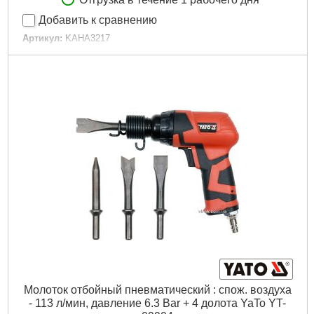
Добавить к сравнению
Артикул:
KAHA3217
Код товара:
10.33.19
Скорость работы:
3200 уд./мин
Квадрат вала:
10 мм
Расход воздуха:
283,17 л/мин
Вход воздуха:
1/4 дюйма
Воздушный шланг:
3/8 дюйма
Общая длина:
171 мм
Габариты упаковки:
210x170x65 мм
Вес брутто:
1,837 г
Подробнее...
Молоток отбойный пневматический : спож. воздуха
- 113 л/мин, давление 6.3 Bar + 4 долота YaTo YT-