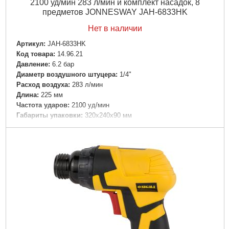
2100 уд/мин 283 л/мин и комплект насадок, 8
предметов JONNESWAY JAH-6833HK
Нет в наличии
Артикул:
JAH-6833HK
Код товара:
14.96.21
Давление:
6.2 бар
Диаметр воздушного штуцера:
1/4"
Расход воздуха:
283 л/мин
Длина:
225 мм
Частота ударов:
2100 уд/мин
Габариты упаковки:
320x240x90 мм
Вес брутто:
3,410 г
Подробнее...