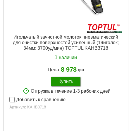
Игольчатый зачистной молоток пневматический
для очистки поверхностей усиленный (19иголок;
34мм; 3700уд/мин) TOPTUL KAHB3718
В наличии
8 978
Цена:
грн
Купить
Отгрузка в течение 1-3 рабочих дней
Добавить к сравнению
Артикул:
KAHB3718
Код товара:
22.71.04
Тип патрона:
Шестигранник
Количество игл:
19
Частота ударов в минуту:
3700