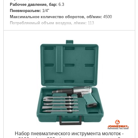
Рабочее давление, бар:
6.3
Пневморазъем:
1/4"
Максимальное количество оборотов, об/мин:
4500
Потребляемый объем воздуха, л/мин:
113
Вес брутто (единицы), кг:
2.2
Тип упаковки:
картонная коробка
Габариты упаковки:
260x185x55 мм
Вес брутто:
2,193 г
Подробнее...
Набор пневматического инструмента молоток -