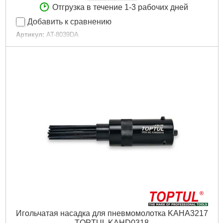
Отгрузка в течение 1-3 рабочих дней
Добавить к сравнению
Артикул:
AT-8039DA
Код товара:
30.58.24
Вес:
1.5 кг
Диаметр входного штуцера:
1/4"
Набор насадок:
Да
Рабочее давление:
6.3 бар
Расход воздуха:
140 литр/мин
Подробнее...
Игольчатая насадка для пневмомолотка KAHA3217
TOPTUL KAHD0318