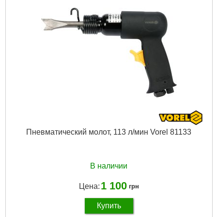
Расход воздуха:
48л/мин
Размер иглы:
Ø3x125 мм
Длина:
295 мм
Габариты упаковки:
310x75x40 мм
Вес брутто:
1,407 г
Подробнее...
Пневматический молот, 113 л/мин Vorel 81133
В наличии
1 100
Цена:
грн
Купить