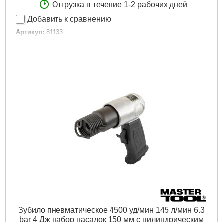
Отгрузка в течение 1-2 рабочих дней
Добавить к сравнению
Артикул:
81133
Код товара:
15.90.80
Давление:
6,3 бар
Размер быстрый:
1/4"
Расход:
113 л/мин
Количество предметов:
5 шт.
Габариты упаковки:
160x160x60 мм
Вес брутто:
1,690 г
Подробнее...
Зубило пневматическое 4500 уд/мин 145 л/мин 6.3
bar 4 Дж набор насадок 150 мм с цилиндрическим