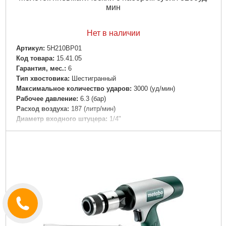
мин
Нет в наличии
Артикул:
5H210BP01
Код товара:
15.41.05
Гарантия, мес.:
6
Тип хвостовика:
Шестигранный
Максимальное количество ударов:
3000 (уд/мин)
Рабочее давление:
6.3 (бар)
Расход воздуха:
187 (литр/мин)
Диаметр входного штуцера:
1/4"
Внутренний диаметр шланга:
10 (мм)
Вес:
1.7 (кг)
Подробнее...