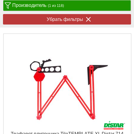
Производитель
(1 из 118)
Убрать фильтры
Трафарет плиточника TileTEMPLATE XL Distar 714