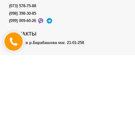
(073) 578-75-88
(098) 398-30-85
(099) 009-60-26
КОНТАКТЫ
г.Харьков р.Барабашова маг. 21-01-258
ЛИЧНЫЙ КАБИНЕТ
История заказов
Личный Кабинет
ДОПОЛНИТЕЛЬНО
Производители (бренды)
ИНФОРМАЦИЯ
Контакты
Доставка и оплата