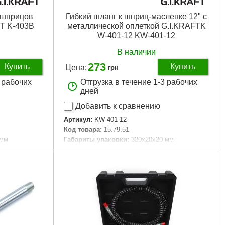
 шприцов
Гибкий шланг к шприц-масленке 12" с
FT K-403B
металлической оплеткой G.I.KRAFTK
W-401-12 KW-401-12
В наличии
273
Купить
Купить
Цена:
грн
3 рабочих
Отгрузка в течение 1-3 рабочих
дней
Добавить к сравнению
Артикул:
KW-401-12
Код товара:
15.79.51
 мм
Габариты упаковки:
320x20x20 мм
Вес брутто:
95 г
Подробнее...