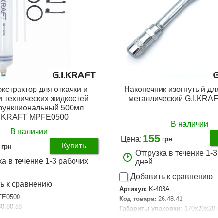
кстрактор для откачки и
Наконечник изогнутый д
и технических жидкостей
металлический G.I.KRA
функциональный 500мл
I.KRAFT MPFE0500
В наличии
В наличии
155
Цена:
грн
Купить
грн
Отгрузка в течение 1-
ка в течение 1-3 рабочих
дней
Добавить к сравнению
ь к сравнению
Артикул:
K-403A
FE0500
Код товара:
26.48.41
30.80.88
Габариты упаковки:
170x20x20
аковки:
420x75x75 мм