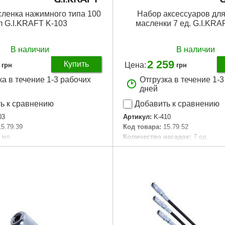
ленка нажимного типа 100
Набор аксессуаров для
л G.I.KRAFT K-103
масленки 7 ед. G.I.KRA
В наличии
В наличии
2 259
Купить
Цена:
грн
грн
ка в течение 1-3 рабочих
Отгрузка в течение 1-
дней
ь к сравнению
Добавить к сравнению
03
Артикул:
K-410
15.79.39
Код товара:
15.79.52
 мл
Количество насадок:
7 ед.
-80 атм.
Габариты упаковки:
200x70x70
аковки:
305x45x45 мм
Вес брутто:
450 г
20 г
Подробнее...
Подробнее...