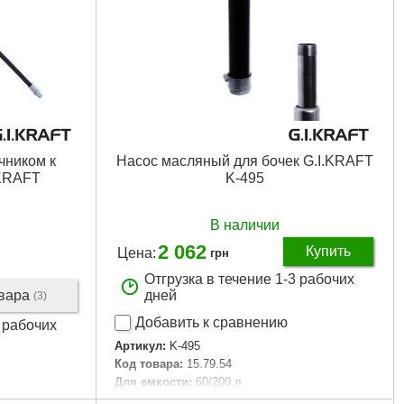
Подробнее...
чником к
Насос масляный для бочек G.I.KRAFT
.KRAFT
K-495
В наличии
2 062
Купить
Цена:
грн
Отгрузка в течение 1-3 рабочих
овара
дней
(3)
Добавить к сравнению
3 рабочих
Артикул:
K-495
Код товара:
15.79.54
Для емкости:
60/200 л
Габариты упаковки:
470x140x70 мм