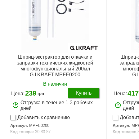
Шприц‑экстрактор для откачки и
Шприц‑э
заправки технических жидкостей
заправк
многофункциональный 200мл
много
G.I.KRAFT MPFE0200
G.
В наличии
239
417
Купить
Цена:
Цена:
грн
Отгрузка в течение 1-3 рабочих
Отгруз
дней
дней
Добавить к сравнению
Добавит
Артикул:
MPFE0200
Артикул:
MP
Код товара:
30.80.87
Код товара:
Габариты упаковки:
305x65x65 мм
Габариты уп