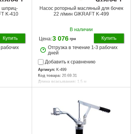
 шприц-
Насос роторный масляный для бочек
FT K-410
22 л/мин GIKRAFT K-499
В наличии
3 076
Купить
Купить
Цена:
грн
3 рабочих
Отгрузка в течение 1-3 рабочих
дней
Добавить к сравнению
Артикул:
K-499
Код товара:
20.69.31
Длина всасывания:
1,5 м
 мм
Максимальная пропускная способность:
22
л/мин
Максимальная частота вращения:
70 об/мин
Общая длина:
1,3 м
Длина всас:
1,5м
Мах пропускная способность:
22л/мин
Габариты упаковки:
1100x210x200 мм
Вес брутто:
5,470 г