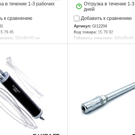
ка в течение 1-3 рабочих
Отгрузка в течение 1-
дней
ь к сравнению
Добавить к сравнению
01
Артикул:
GI12204
15.79.45
Код товара:
15.79.92
аковки:
320x90x50 мм
Габариты упаковки:
400x40x40
00 г
Вес брутто:
600 г
Подробнее...
Подробнее...