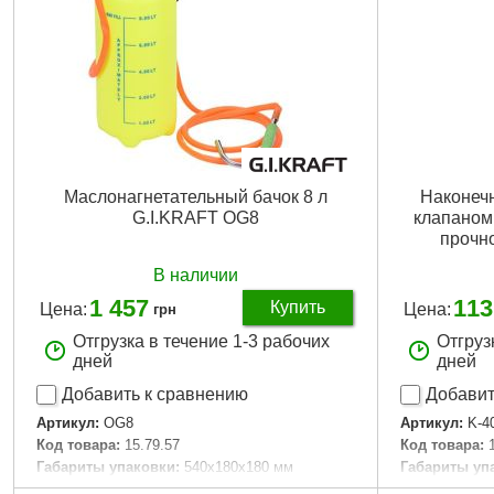
Маслонагнетательный бачок 8 л
Наконеч
G.I.KRAFT OG8
клапаном
прочн
В наличии
1 457
113
Купить
Цена:
Цена:
грн
Отгрузка в течение 1-3 рабочих
Отгруз
дней
дней
Добавить к сравнению
Добавит
Артикул:
OG8
Артикул:
K-4
Код товара:
15.79.57
Код товара:
Габариты упаковки:
540x180x180 мм
Габариты уп
Вес брутто:
1,520 г
Вес брутто:
3