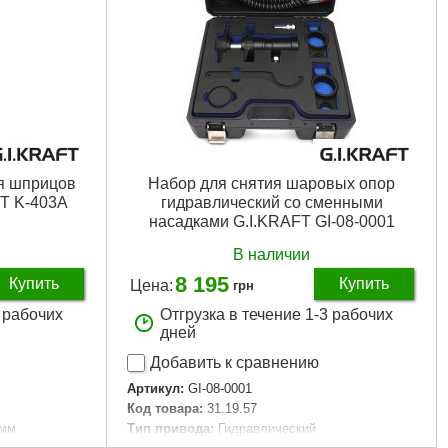
ля шприцов
Набор для снятия шаровых опор
FT K-403A
гидравлический со сменными
насадками G.I.KRAFT GI-08-0001
В наличии
8 195
Купить
Купить
Цена:
грн
3 рабочих
Отгрузка в течение 1-3 рабочих
дней
Добавить к сравнению
Артикул:
GI-08-0001
Код товара:
31.19.57
 мм
Тип привода:
Гидравлический