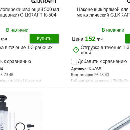
лоперекачивающий 500 мл
Наконечник прямой для
онцевики) G.I.KRAFT K-504
металлический G.I.KRA
В наличии
В наличии
152
Купить
Цена:
грн
грн
ка в течение 1-3 рабочих
Отгрузка в течение 1-
дней
ь к сравнению
Добавить к сравнению
04
Артикул:
K-403B
15.79.46
Код товара:
26.48.40
аковки:
390x130x65 мм
Габариты упаковки:
170x15x15
,194 г
Вес брутто:
68 г
Подробнее...
Подробнее...