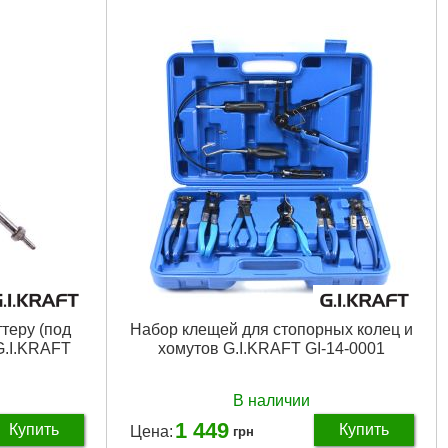
Вес брутто:
2,690 г
Подробнее...
теру (под
Набор клещей для стопорных колец и
G.I.KRAFT
хомутов G.I.KRAFT GI-14-0001
В наличии
1 449
Купить
Купить
Цена:
грн