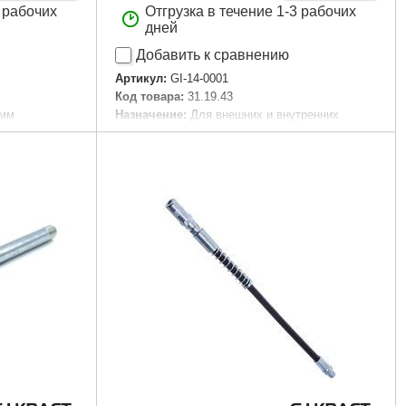
3 рабочих
Отгрузка в течение 1-3 рабочих
дней
Добавить к сравнению
Артикул:
GI-14-0001
Код товара:
31.19.43
 мм
Назначение:
Для внешних и внутренних
стопорных колец
Габариты упаковки:
430x300x90 мм
Вес брутто:
4,400 г
Подробнее...