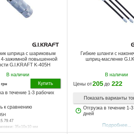
ник шприца с шариковым
Гибкие шланги с наконе
 4-зажимной повышенной
шприц-масленке G.I
ости G.I.KRAFT K-405H
В наличии
В наличии
205
222
Купить
Цены от
до
грн
ка в течение 1-3 рабочих
Показать варианты т
ь к сравнению
Отгрузка в течение 1-
дней
05H
15.79.47
Подробнее...
аковки:
35x10x10 мм
0 г