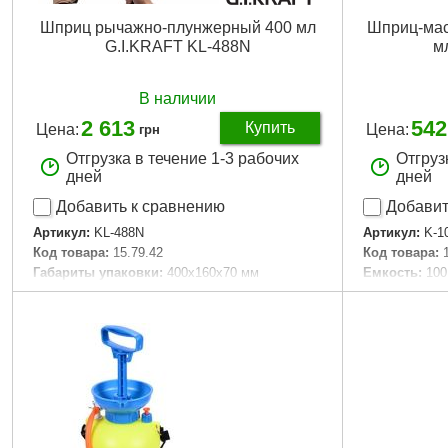
Шприц рычажно-плунжерный 400 мл
Шприц-мас
G.I.KRAFT KL-488N
м
В наличии
2 613
542
Купить
Цена:
Цена:
грн
Отгрузка в течение 1-3 рабочих
Отгруз
дней
дней
Добавить к сравнению
Добавит
Артикул:
KL-488N
Артикул:
K-1
Код товара:
15.79.42
Код товара:
Габариты упаковки:
400x160x70 мм
Емкость:
100
Вес брутто:
2,050 г
Давление:
60
Габариты уп
Подробнее...
Вес брутто:
4