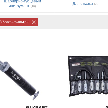
Шарнирно-губцевый
Для смазки
(20)
инструмент
(16)
Убрать фильтры