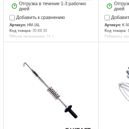
Отгрузка в течение 1-3 рабочих
Отгруз
дней
дней
Добавить к сравнению
Добавит
Артикул:
HM-16L
Артикул:
K-5
Код товара:
20.69.33
Код товара:
Объем резервуара:
16 л
Габариты уп
Габариты упаковки:
170x590x455 мм
Вес брутто:
7
Вес брутто:
884 г
Подробнее...