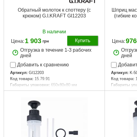
Обратный молоток к споттеру (с
Шприц мас
крюком) G.I.KRAFT GI12203
(гибкие к
В наличии
1 903
976
Купить
Цена:
Цена:
грн
Отгрузка в течение 1-3 рабочих
Отгруз
дней
дней
Добавить к сравнению
Добавит
Артикул:
GI12203
Артикул:
K-5
Код товара:
15.79.91
Код товара:
Габариты упаковки:
650x80x80 мм
Габариты уп
Вес брутто:
220 г
Вес брутто:
1
Подробнее...