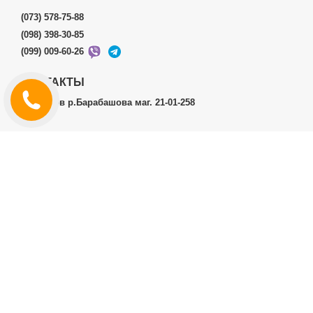
(073) 578-75-88
(098) 398-30-85
(099) 009-60-26
КОНТАКТЫ
г.Харьков р.Барабашова маг. 21-01-258
ЛИЧНЫЙ КАБИНЕТ
История заказов
Личный Кабинет
ДОПОЛНИТЕЛЬНО
Производители (бренды)
ИНФОРМАЦИЯ
Контакты
Доставка и оплата