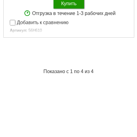
Купить
Отгрузка в течение 1-3 рабочих дней
Добавить к сравнению
Артикул:
56H610
Код товара:
17.64.06
Тип:
набор насадок торцевых, бит
Материал:
хромованадиевая сталь
Присоединительный квадрат, "(дюйм):
1/4"
Количество в наборе, шт:
24
Показано с 1 по 4 из 4
Подробнее...