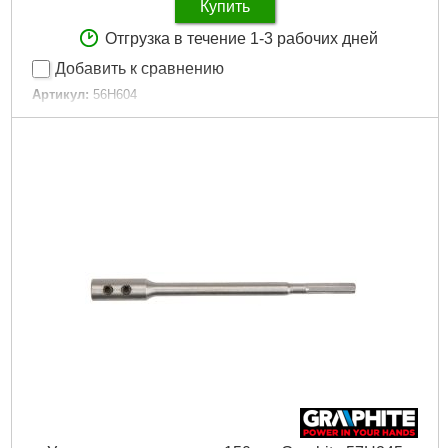
Купить
Отгрузка в течение 1-3 рабочих дней
Добавить к сравнению
Артикул:
56H604
Код товара:
17.64.18
Тип:
набор насадок торцевых, бит
Материал:
хромованадиевая сталь
Присоединительный квадрат, "(дюйм):
1/4"
Количество в наборе, шт:
26
Подробнее...