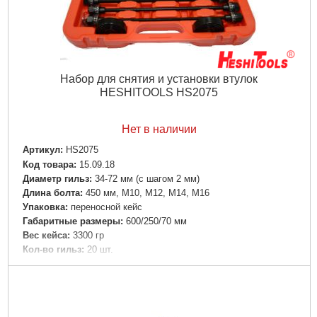
Набор для снятия и установки втулок
HESHITOOLS HS2075
Нет в наличии
Артикул:
HS2075
Код товара:
15.09.18
Диаметр гильз:
34-72 мм (с шагом 2 мм)
Длина болта:
450 мм, M10, М12, М14, M16
Упаковка:
переносной кейс
Габаритные размеры:
600/250/70 мм
Вес кейса:
3300 гр
Кол-во гильз:
20 шт.
Кол-во опорных дисков:
2 шт.
Тип:
универсальный
Подробнее...