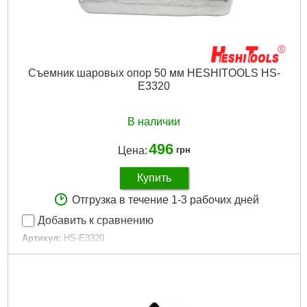
Съемник шаровых опор 50 мм HESHITOOLS HS-
E3320
В наличии
496
Цена:
грн
Купить
Отгрузка в течение 1-3 рабочих дней
Добавить к сравнению
Артикул:
HS-E3320
Код товара:
15.13.11
Размер:
50 мм
Тип:
универсальный
Габариты упаковки:
120x70x60 мм
Вес брутто:
790 г