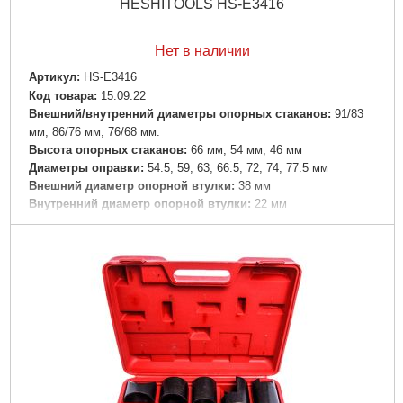
HESHITOOLS HS-E3416
Нет в наличии
Артикул:
HS-E3416
Код товара:
15.09.22
Внешний/внутренний диаметры опорных стаканов:
91/83
мм, 86/76 мм, 76/68 мм.
Высота опорных стаканов:
66 мм, 54 мм, 46 мм
Диаметры оправки:
54.5, 59, 63, 66.5, 72, 74, 77.5 мм
Внешний диаметр опорной втулки:
38 мм
Внутренний диаметр опорной втулки:
22 мм
Длина опорной втулки:
40 мм
Длина силового винта:
230 мм
Диаметр силового винта:
22 мм
Размер шестигранника:
32 мм
Размер шайбы:
9/23 мм
Ø стаканов:
54,5-82/22 мм
Ø втулки:
38/22 мм…
Подробнее...