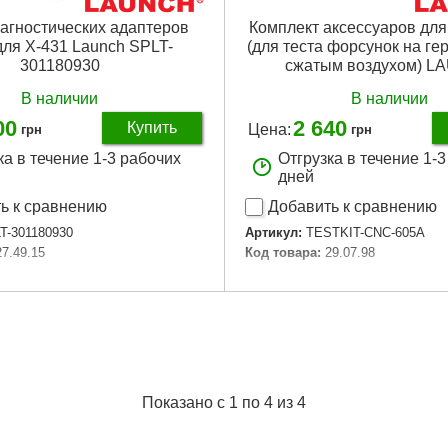
агностических адаптеров
Комплект аксессуаров дл
для X-431 Launch SPLT-
(для теста форсунок на ге
301180930
сжатым воздухом) 
В наличии
В наличии
00
2 640
Купить
Цена:
грн
грн
ка в течение 1-3 рабочих
Отгрузка в течение 1-
дней
ь к сравнению
Добавить к сравнению
T-301180930
Артикул:
TESTKIT-CNC-605A
27.49.15
Код товара:
29.07.98
Подробнее...
Подробнее...
Показано с 1 по 4 из 4