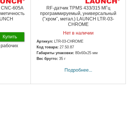
я CNC-605A
RF-датчик TPMS 433/315 МГц
рметичность
программируемый, универсальный
LAUNCH
("хром", метал.) LAUNCH LTR-03-
CHROME
Нет в наличии
Купить
Артикул:
LTR-03-CHROME
3 рабочих
Код товара:
27.50.87
Габариты упаковки:
80x60x25 мм
Вес брутто:
35 г
Подробнее...