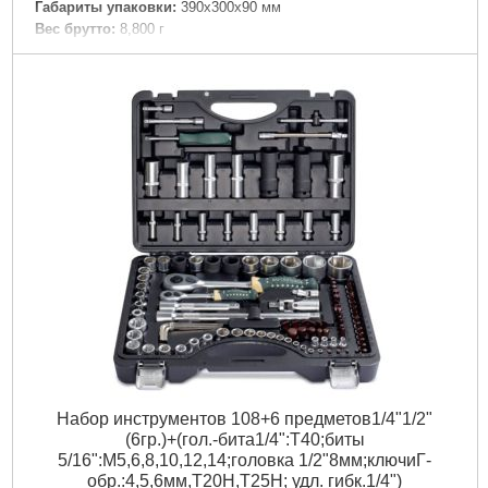
Габариты упаковки:
390x300x90 мм
Вес брутто:
8,800 г
Подробнее...
Набор инструментов 108+6 предметов1/4"1/2"
(6гр.)+(гол.-бита1/4":T40;биты
5/16":М5,6,8,10,12,14;головка 1/2"8мм;ключиГ-
обр.:4,5,6мм,T20H,T25H; удл. гибк.1/4")