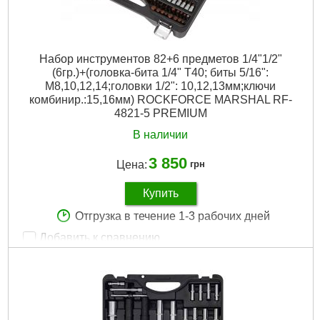
Набор инструментов 82+6 предметов 1/4"1/2"
(6гр.)+(головка-бита 1/4" T40; биты 5/16":
М8,10,12,14;головки 1/2": 10,12,13мм;ключи
комбинир.:15,16мм) ROCKFORCE MARSHAL RF-
4821-5 PREMIUM
В наличии
3 850
Цена:
грн
Купить
Отгрузка в течение 1-3 рабочих дней
Добавить к сравнению
Артикул:
RF-4821-5 PREMIUM
Код товара:
24.16.05
Количество единиц:
82 шт
Назначение:
Для авто, Универсальный
Пpиcoeдинитeльный пpoфиль:
1/4", 1/2"