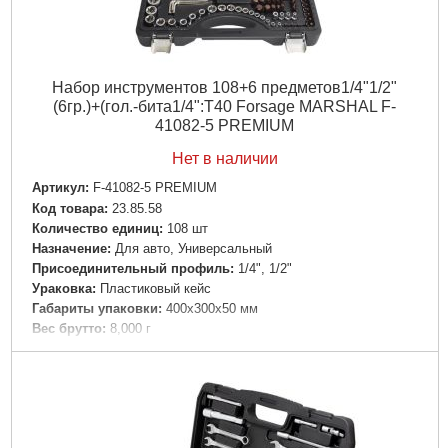
Набор инструментов 108+6 предметов1/4"1/2"
(6гр.)+(гол.-бита1/4":T40 Forsage MARSHAL F-
41082-5 PREMIUM
Нет в наличии
Артикул:
F-41082-5 PREMIUM
Код товара:
23.85.58
Количество единиц:
108 шт
Назначение:
Для авто, Универсальный
Пpиcoeдинитeльный пpoфиль:
1/4", 1/2"
Ураковка:
Пластиковый кейс
Габариты упаковки:
400x300x50 мм
Вес брутто:
8,000 г
Подробнее...