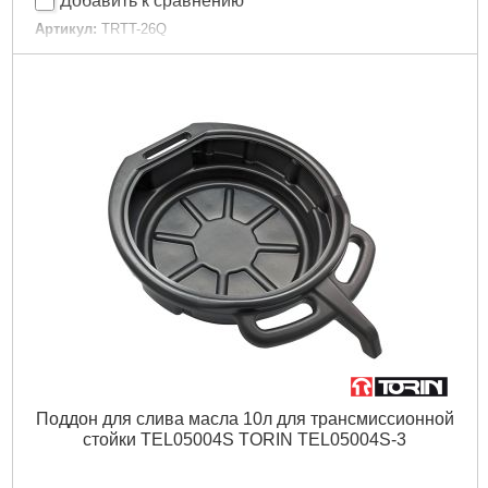
Добавить к сравнению
Артикул:
TRTT-26Q
Код товара:
15.07.26
Производительность:
30 л/мин
Объем бочки:
25 л
Длина заборной трубки:
2,5 м
Подробнее...
Поддон для слива масла 10л для трансмиссионной
стойки TEL05004S TORIN TEL05004S-3