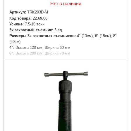
Нет в наличии
Артикул:
TRK203D-M
Код товара:
22.69.08
Усилие:
7.5-10 тонн
3х захватный съемник:
3 ед.
Размеры 3х захватных съемников:
4" (10см); 6" (15см); 8"
(20см)
4":
Высота 120 мм; Ширина 60 мм
6":
Высота 200 мм; Ширина 70 мм
8":
Высота 270 мм; Ширина 110 мм
Сепараторный съемник:
…
Направляющие:
235 мм (2ед.) и 185 мм (2ед.)
Общая длина направляющих:
420 мм
Проставки для гидроболта:
30 мм; 50 мм; 100 мм
Подробнее...