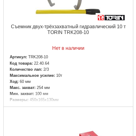
Съемник двух-трёхзахватный гидравлический 10 т
TORIN TRK208-10
Нет в наличии
Артикул:
TRK208-10
Код товара:
22.40.64
Количество лап:
2/3
Максимальное усилие:
10т
Ход:
60 мм
Макс. захват:
254 мм
Мин. захват:
100 мм
Размеры:
450x165x130мм
Длина:
200мм
Габариты упаковки:
430x300x70 мм
Вес брутто:
10,300 г
Подробнее...