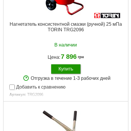
Нагнетатель консистентной смазки (ручной) 25 мПа
TORIN TRG2096
В наличии
7 896
Цена:
грн
Купить
Отгрузка в течение 1-3 рабочих дней
Добавить к сравнению
Артикул:
TRG2096
Код товара:
15.05.45
Производительность:
0-0,15 л/мин
Давление:
25 мПа
Объем резервуара:
13 л
Габариты упаковки:
340x320x620 мм
Вес брутто:
12,000 г