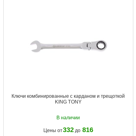
Материал рукоятки:
Двухкомпонентная
Дли на, мм:
200
Тип наконечника:
Крестовой (Phillips/PH)
Размер наконечника:
PH1
Тип отвертки:
Стандартная
Габариты упаковки:
310x30x30 мм
Вес брутто:
90 г
Подробнее...
Ключи комбинированные с карданом и трещоткой
KING TONY
В наличии
332
816
Цены от
до