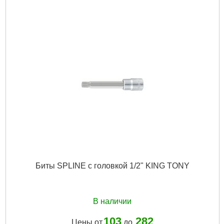
Размер / мм / ":
150
Гарантия, мес.:
12
Подробнее...
Биты SPLINE с головкой 1/2" KING TONY
В наличии
103
282
Цены от
до