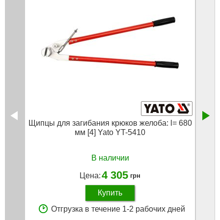
Щипцы для загибания крюков желоба: l= 680
Щип
мм [4] Yato YT-5410
В наличии
4 305
Цена:
грн
Купить
Отгрузка в течение 1-2 рабочих дней