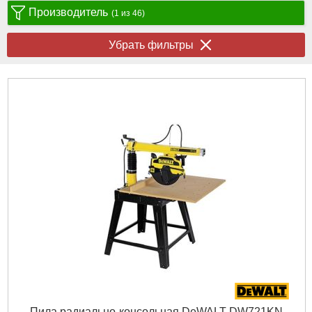
Производитель
(1 из 46)
Убрать фильтры
Пила радиально-консольная DeWALT DW721KN