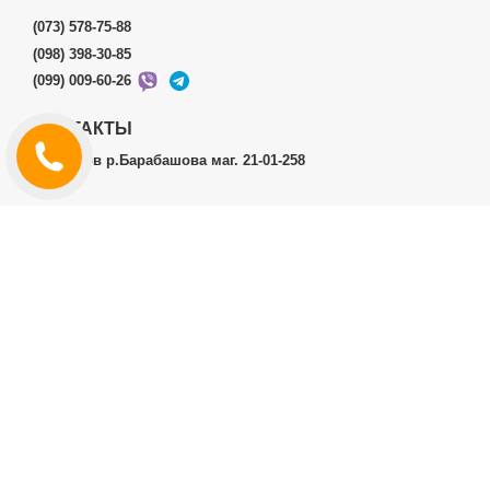
(073) 578-75-88
(098) 398-30-85
(099) 009-60-26
КОНТАКТЫ
г.Харьков р.Барабашова маг. 21-01-258
ЛИЧНЫЙ КАБИНЕТ
История заказов
Личный Кабинет
ДОПОЛНИТЕЛЬНО
Производители (бренды)
ИНФОРМАЦИЯ
Контакты
Доставка и оплата