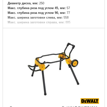
Диаметр диска, мм:
250
Макс. глубина реза под углом 45, мм:
57
Макс. глубина реза под углом 90, мм:
77
Макс. ширина заготовки слева, мм:
558
Макс. ширина заготовки справа, мм:
885
Максимальное число оборотов, об/мин:
3800
Максимальный угол наклона, град:
45
Минимальный угол наклона, град:
45
Мощность, Вт:
2000
Размер стола, мм:
670 x 630
Регулировка оборотов:
нет
Тип пилы:
циркулярная
Комплектация:
• пильный диск с твердосплавными
напайками • торцовочная направляющая • два ключа •
параллельная направляющая • адаптер для подключения
пылесоса • толкатель
Класс:
промышленный
Двигатель:
электрический
Макс.число оборотов:
3800об/мин
Подробнее...