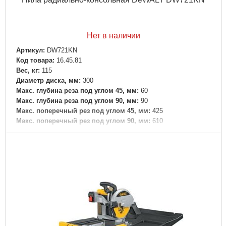
Нет в наличии
Артикул:
DW721KN
Код товара:
16.45.81
Вес, кг:
115
Диаметр диска, мм:
300
Макс. глубина реза под углом 45, мм:
60
Макс. глубина реза под углом 90, мм:
90
Макс. поперечный рез под углом 45, мм:
425
Макс. поперечный рез под углом 90, мм:
610
Максимальная скорость реза, м/сек:
36
Максимальное число оборотов, об/мин:
3000
Мощность, Вт:
2000
Регулировка оборотов:
нет
Тип пилы:
радиально-консольная
Комплектация:
• пильный диск с 32 зубьями• монтажные
инструменты• автоматический возврат для безопасной
работы• тормоз диска• столик на ножках
Класс:
промышленный
Двигатель:
электрический