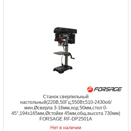
Станок сверлильный
настольный(220В,50Гц,550Вт,510-2430об/
мин,Øсверла 3-16мм,ход 50мм,стол 0-
45°,194х165мм,Øстойки 45мм,общ.высота 730мм)
FORSAGE RF-DP2501A
Нет в наличии