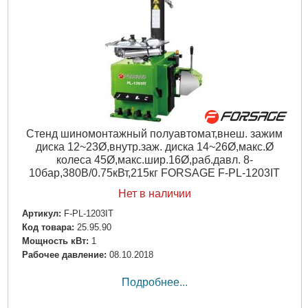
Стенд шиномонтажный полуавтомат,внеш. зажим
диска 12~23Ø,внутр.заж. диска 14~26Ø,макс.Ø
колеса 45Ø,макс.шир.16Ø,раб.давл. 8-
10бар,380В/0.75кВт,215кг FORSAGE F-PL-1203IT
Нет в наличии
Артикул:
F-PL-1203IT
Код товара:
25.95.90
Мощность кВт:
1
Рабочее давление:
08.10.2018
Подробнее...