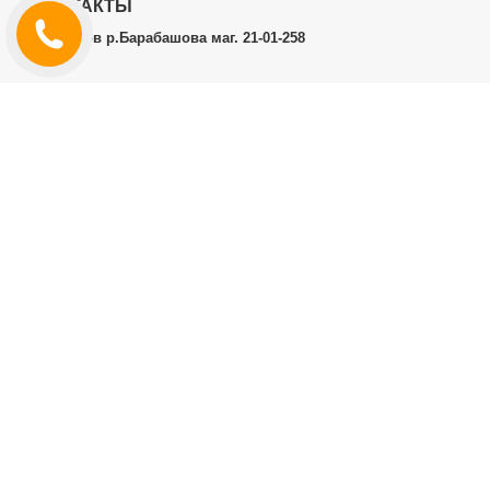
КОНТАКТЫ
г.Харьков р.Барабашова маг. 21-01-258
ЛИЧНЫЙ КАБИНЕТ
История заказов
Личный Кабинет
ДОПОЛНИТЕЛЬНО
Производители (бренды)
ИНФОРМАЦИЯ
Контакты
Доставка и оплата
Договор публичной оферты
RT.CO.UA