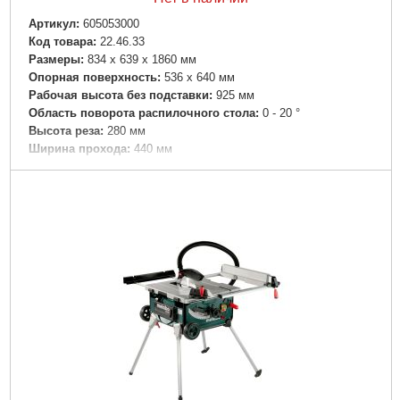
Артикул:
605053000
Код товара:
22.46.33
Размеры:
834 x 639 x 1860 мм
Опорная поверхность:
536 x 640 мм
Рабочая высота без подставки:
925 мм
Область поворота распилочного стола:
0 - 20 °
Высота реза:
280 мм
Ширина прохода:
440 мм
Скорость реза:
430 / 1020 м/мин
Длина пильной ленты:
3380 мм
номинальная потребляемая мощность:
1900 Вт
Отдаваемая мощность:
1500 Вт
Вес:
133 кг
Звуковая эмиссия: Уровень звукового давления:
82 дБ(А)
Звуковая эмиссия: Уровень звуковой мощности (LwA):
90
дБ(А)
Звуковая эмиссия: Погрешность измерения K:
4 дБ(А)
Подробнее...