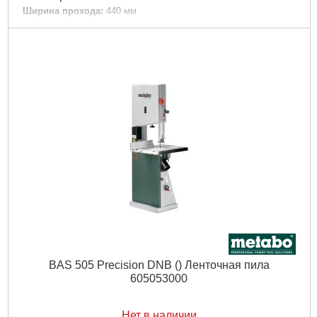
Ширина прохода:
440 мм
Скорость реза:
430 / 1020 м/мин
Длина пильной ленты:
3380 мм
номинальная потребляемая мощность:
1500 Вт
Отдаваемая мощность:
1100 Вт
Вес:
133 кг
Звуковая эмиссия: Уровень звукового давления:
82 дБ(А)
Звуковая эмиссия: Уровень звуковой мощности (LwA):
90
дБ(А)
Звуковая эмиссия: Погрешность измерения K:
4 дБ(А)
Подробнее...
BAS 505 Precision DNB () Ленточная пила
605053000
Нет в наличии