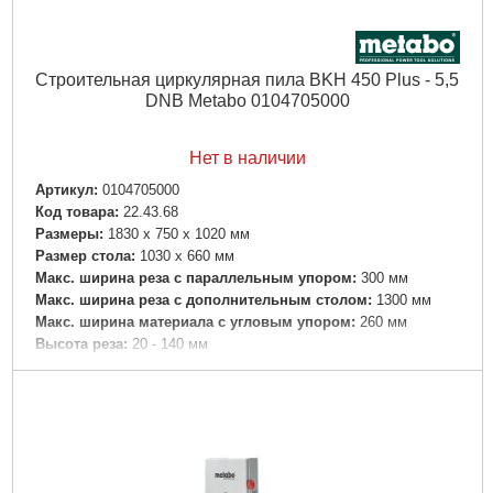
Строительная циркулярная пила BKH 450 Plus - 5,5
DNB Metabo 0104705000
Нет в наличии
Артикул:
0104705000
Код товара:
22.43.68
Размеры:
1830 x 750 x 1020 мм
Размер стола:
1030 x 660 мм
Макс. ширина реза с параллельным упором:
300 мм
Макс. ширина реза с дополнительным столом:
1300 мм
Макс. ширина материала с угловым упором:
260 мм
Высота реза:
20 - 140 мм
Число оборотов при номинальной нагрузке:
2750 /мин
Скорость реза:
68 м/с
Пильное полотно:
450 x 30 мм
номинальная потребляемая мощность:
5500 (S6 40 %) Вт
Отдаваемая мощность:
3200 (S1 100 %) Вт
Вес:
102 кг