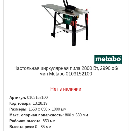
Отдаваемая мощность:
1450 Вт
Вес:
62 кг
Уровень звукового давления:
98 дБ(А)
Уровень звуковой мощности (LwA):
112 дБ(А)
Погрешность измерения K:
4 дБ(А)
Подробнее...
Настольная циркулярная пила 2800 Вт, 2990 об/
мин Metabo 0103152100
Нет в наличии
Артикул:
0103152100
Код товара:
13.28.19
Размеры:
1650 x 650 x 1000 мм
Макс. опорная поверхность:
800 x 550 мм
Рабочая высота:
850 мм
Высота реза:
0 - 85 мм