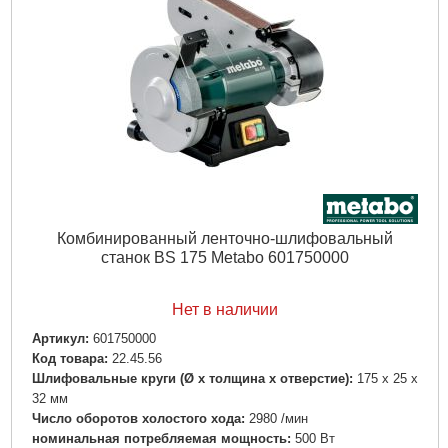
Число оборотов ножевого вала:
6500 /мин
номинальная потребляемая мощность:
2.2 кВт
Отдаваемая мощность:
1.6 кВт
Вес:
71 кг
Погрешность измерения K:
3 дБ(А)
Подробнее...
Комбинированный ленточно-шлифовальный
станок BS 175 Metabo 601750000
Нет в наличии
Артикул:
601750000
Код товара:
22.45.56
Шлифовальные круги (Ø х толщина х отверстие):
175 x 25 x
32 мм
Число оборотов холостого хода:
2980 /мин
номинальная потребляемая мощность:
500 Вт