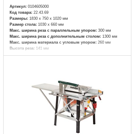
Артикул:
0104605000
Код товара:
22.43.69
Размеры:
1830 x 750 x 1020 мм
Размер стола:
1030 x 660 мм
Макс. ширина реза с параллельным упором:
300 мм
Макс. ширина реза с дополнительным столом:
1300 мм
Макс. ширина материала с угловым упором:
260 мм
Высота реза:
141 мм
Число оборотов при номинальной нагрузке:
2735 /мин
Скорость реза:
66 м/с
Пильное полотно:
450 x 30 мм
номинальная потребляемая мощность:
5500 (S6 40%) Вт
Отдаваемая мощность:
3200 (S1 100%) Вт
Вес:
90 кг
Звуковая эмиссия: Уровень звукового давления:
91 дБ(А)
Звуковая эмиссия: Уровень звуковой мощности (LwA):
109
дБ(А)
Звуковая эмиссия: Погрешность измерения K:
3.8 дБ(А)
Подробнее...