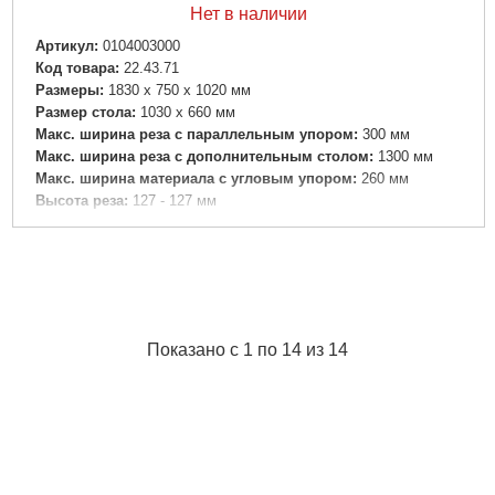
Нет в наличии
Артикул:
0104003000
Код товара:
22.43.71
Размеры:
1830 x 750 x 1020 мм
Размер стола:
1030 x 660 мм
Макс. ширина реза с параллельным упором:
300 мм
Макс. ширина реза с дополнительным столом:
1300 мм
Макс. ширина материала с угловым упором:
260 мм
Высота реза:
127 - 127 мм
Число оборотов при номинальной нагрузке:
2800 /мин
Скорость реза:
58 м/с
Пильное полотно:
400 x 30 мм
номинальная потребляемая мощность:
3100 (S6 40%) Вт
Отдаваемая мощность:
2350 (S6 40%) Вт
Вес:
88 кг
Показано с 1 по 14 из 14
Звуковая эмиссия: Уровень звукового давления:
91 дБ(А)
Звуковая эмиссия: Уровень звуковой мощности (LwA):
109
дБ(А)
Звуковая эмиссия: Погрешность измерения K:
3.8 дБ(А)
Подробнее...