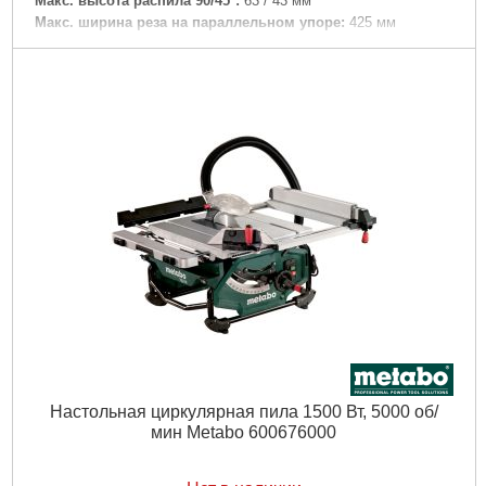
Макс. высота распила 90/45°:
63 / 43 мм
Макс. ширина реза на параллельном упоре:
425 мм
Макс. толщина материала на угловом упоре:
165 мм
Число оборотов холостого хода:
5000 /мин
Скорость реза:
57 м/с
Пильное полотно:
216 x 30 мм
Область поворота пильного полотна:
-1.5 - 46.5 °
номинальная потребляемая мощность:
1500 Вт
Отдаваемая мощность:
900 Вт
Вес:
28.5 кг
Длина кабеля:
3 м
Уровень звукового давления:
89 дБ(А)
Уровень звуковой мощности (LwA):
102 дБ(А)
Погрешность измерения K:
3 дБ(А)
Подробнее...
Настольная циркулярная пила 1500 Вт, 5000 об/
мин Metabo 600676000