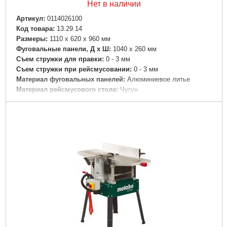
Нет в наличии
Артикул:
0114026100
Код товара:
13.29.14
Размеры:
1110 x 620 x 960 мм
Фуговальные панели, Д х Ш:
1040 x 260 мм
Съем стружки для правки:
0 - 3 мм
Съем стружки при рейсмусовании:
0 - 3 мм
Материал фуговальных панелей:
Алюминиевое литье
Материал рейсмусового стола:
Чугун
Рейсмусовый стол, Д х Ш:
400 x 260 мм
Высота/ширина прохода:
160 / 260 мм
Скорость подачи:
5 м/мин
Диаметр ножевого вала:
63 мм
Количество ножей:
2
Число оборотов ножевого вала:
6500 /мин
номинальная потребляемая мощность:
2.8 кВт
Отдаваемая мощность:
2 кВт
Вес:
71 кг
Погрешность измерения K:
3 дБ(А)
Подробнее...