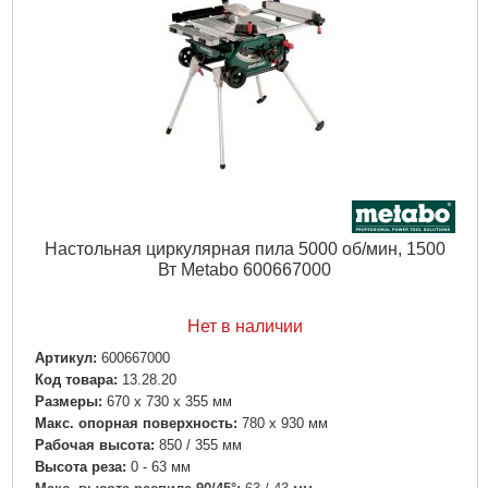
Отдаваемая мощность:
1270 Вт
Вес:
33.4 кг
Длина кабеля:
3.1 м
Уровень звукового давления:
99 дБ(А)
Уровень звуковой мощности (LwA):
112 дБ(А)
Погрешность измерения K:
3 дБ(А)
Подробнее...
Настольная циркулярная пила 5000 об/мин, 1500
Вт Metabo 600667000
Нет в наличии
Артикул:
600667000
Код товара:
13.28.20
Размеры:
670 x 730 x 355 мм
Макс. опорная поверхность:
780 x 930 мм
Рабочая высота:
850 / 355 мм
Высота реза:
0 - 63 мм