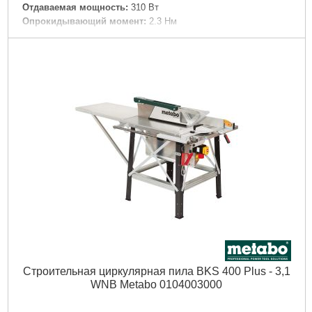
Отдаваемая мощность:
310 Вт
Опрокидывающий момент:
2.3 Нм
Длина кронштейна шлифовальной ленты:
285 мм
Шлифовальная лента:
50 x 1020 мм
Внутренний диаметр всасывающего патрубка:
35 мм
Вес:
14.9 кг
Длина кабеля:
2 м
Подробнее...
Строительная циркулярная пила BKS 400 Plus - 3,1
WNB Metabo 0104003000