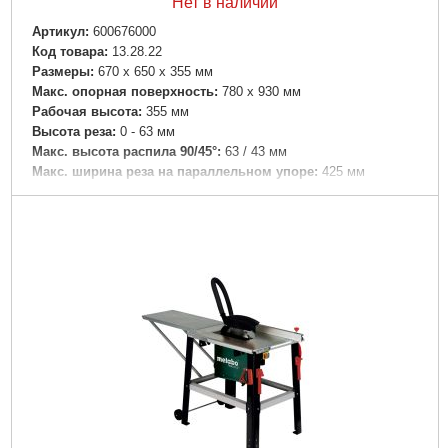
Нет в наличии
Артикул:
600676000
Код товара:
13.28.22
Размеры:
670 x 650 x 355 мм
Макс. опорная поверхность:
780 x 930 мм
Рабочая высота:
355 мм
Высота реза:
0 - 63 мм
Макс. высота распила 90/45°:
63 / 43 мм
Макс. ширина реза на параллельном упоре:
425 мм
Макс. толщина материала на угловом упоре:
165 мм
Число оборотов холостого хода:
5000 /мин
Скорость реза:
57 м/с
Пильное полотно:
216 x 30 мм
Область поворота пильного полотна:
-1.5 - 46.5 °
номинальная потребляемая мощность:
1500 Вт
Отдаваемая мощность:
900 Вт
Вес:
23.2 кг
Длина кабеля:
3 м
Уровень звукового давления:
89 дБ(А)
Уровень звуковой мощности (LwA):
102 дБ(А)
Погрешность измерения K:
3 дБ(А)