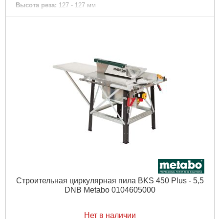
Высота реза:
127 - 127 мм
Число оборотов при номинальной нагрузке:
2750 /мин
Скорость реза:
58 м/с
Пильное полотно:
400 x 30 мм
номинальная потребляемая мощность:
4200 (S6 40%) Вт
Отдаваемая мощность:
3250 (S6 40%) Вт
Вес:
88 кг
Звуковая эмиссия: Уровень звукового давления:
91 дБ(А)
Звуковая эмиссия: Уровень звуковой мощности (LwA):
109
дБ(А)
Звуковая эмиссия: Погрешность измерения K:
3.8 дБ(А)
Подробнее...
Строительная циркулярная пила BKS 450 Plus - 5,5
DNB Metabo 0104605000
Нет в наличии