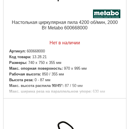
Настольная циркулярная пила 4200 об/мин, 2000
Вт Metabo 600668000
Нет в наличии
Артикул:
600668000
Код товара:
13.28.21
Размеры:
740 x 750 x 355 мм
Макс. опорная поверхность:
970 x 995 мм
Рабочая высота:
850 / 355 мм
Высота реза:
0 - 87 мм
Макс. высота распила 90/45°:
87 / 50 мм
Макс. ширина реза на параллельном упоре:
630 мм
Макс. толщина материала на угловом упоре:
200 мм
Число оборотов холостого хода:
4200 /мин
Скорость реза:
56 м/с
Пильное полотно:
254 x 30 мм
Область поворота пильного полотна:
-1.5 - 46.5 °
номинальная потребляемая мощность:
2000 Вт