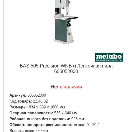
Звуковая эмиссия: Уровень звукового давления:
91 дБ(А)
Звуковая эмиссия: Уровень звуковой мощности (LwA):
109
дБ(А)
Звуковая эмиссия: Погрешность измерения K:
3.8 дБ(А)
Подробнее...
BAS 505 Precision WNB () Ленточная пила
605052000
Нет в наличии
Артикул:
605052000
Код товара:
22.46.32
Размеры:
834 x 639 x 1860 мм
Опорная поверхность:
536 x 640 мм
Рабочая высота без подставки:
925 мм
Область поворота распилочного стола:
0 - 20 °
Высота реза:
280 мм