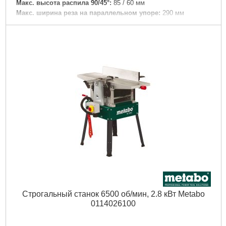
Макс. высота распила 90/45°:
85 / 60 мм
Макс. ширина реза на параллельном упоре:
290 мм
Макс. толщина материала на угловом упоре:
220 мм
Число оборотов холостого хода:
2990 /мин
Скорость реза:
50 м/с
Пильное полотно:
315 x 30 мм
Область поворота пильного полотна:
0 - 45 °
номинальная потребляемая мощность:
2800 Вт
Отдаваемая мощность:
2300 Вт
Вес:
64 кг
Уровень звукового давления:
98 дБ(А)
Уровень звуковой мощности (LwA):
112 дБ(А)
Погрешность измерения K:
4 дБ(А)
Подробнее...
Строгальный станок 6500 об/мин, 2.8 кВт Metabo
0114026100