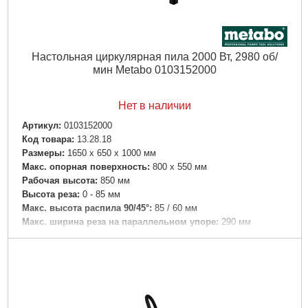
Подробнее...
Настольная циркулярная пила 2000 Вт, 2980 об/
мин Metabo 0103152000
Нет в наличии
Артикул:
0103152000
Код товара:
13.28.18
Размеры:
1650 x 650 x 1000 мм
Макс. опорная поверхность:
800 x 550 мм
Рабочая высота:
850 мм
Высота реза:
0 - 85 мм
Макс. высота распила 90/45°:
85 / 60 мм
Макс. ширина реза на параллельном упоре:
290 мм
Макс. толщина материала на угловом упоре:
220 мм
Число оборотов холостого хода:
2980 /мин
Скорость реза:
50 м/с
Пильное полотно:
315 x 30 мм
Область поворота пильного полотна:
0 - 45 °
номинальная потребляемая мощность:
2000 Вт