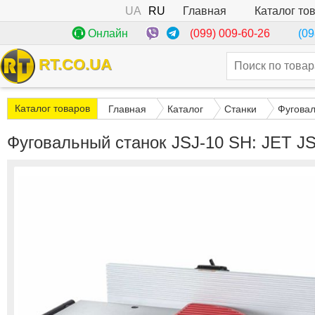
UA
RU
Каталог то
Главная
(099) 009-60-26
Онлайн
(09
RT.CO.UA
Каталог товаров
Главная
Каталог
Станки
Фуговал
Фуговальный станок JSJ-10 SH: JET J