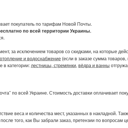
чивает покупатель по тарифам Новой Почты.
есплатно по всей территории Украины.
я.
ент, за исключением товаров со скидками, на которые дейст
отопление и водоснабжение
(если в заказе сумма товаров,
е в категории:
лестницы, стремянки
,
вёдра и ванны
отгружа
чта" по всей Украине. Стоимость доставки оплачивает поку
ствие веса и количества мест, указанных в накладной. Так
 после того, как Вы забрали заказ, претензии по вопросам ц