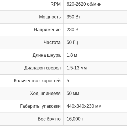
RPM
620-2620 об/мин
Мощность
350 Вт
Напряжение
230 В
Частота
50 Гц
Длина шнура
1,8 м
Диапазон сверел
1,5-13 мм
Количество скоростей
5
Ход шпинделя
50 мм
Габариты упаковки
440x340x230 мм
Вес брутто
16,000 г