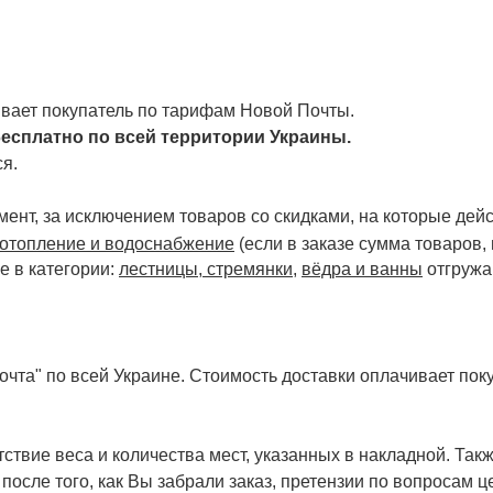
чивает покупатель по тарифам Новой Почты.
есплатно по всей территории Украины.
я.
ент, за исключением товаров со скидками, на которые дейст
отопление и водоснабжение
(если в заказе сумма товаров,
е в категории:
лестницы, стремянки
,
вёдра и ванны
отгружа
чта" по всей Украине. Стоимость доставки оплачивает поку
ствие веса и количества мест, указанных в накладной. Так
 после того, как Вы забрали заказ, претензии по вопросам ц