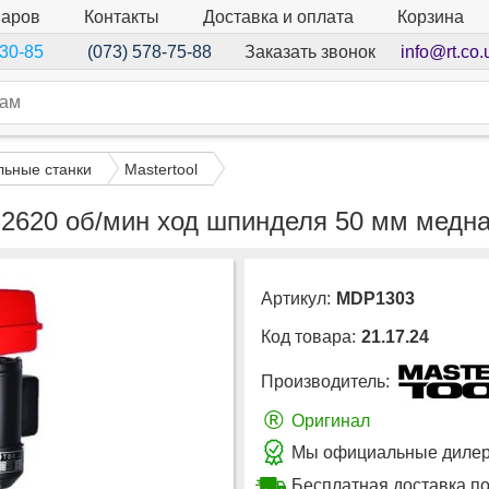
варов
Контакты
Доставка и оплата
Корзина
Заказать звонок
info@rt.co.
-30-85
(073) 578-75-88
льные станки
Mastertool
0-2620 об/мин ход шпинделя 50 мм ме
Артикул:
MDP1303
Код товара:
21.17.24
Производитель:
®
Оригинал
Мы официальные дилеры
Бесплатная доставка п