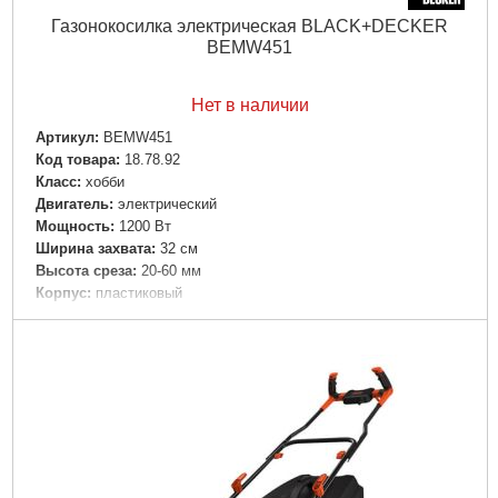
Газонокосилка электрическая BLACK+DECKER
BEMW451
Нет в наличии
Артикул:
BEMW451
Код товара:
18.78.92
Класс:
хобби
Двигатель:
электрический
Мощность:
1200 Вт
Ширина захвата:
32 см
Высота среза:
20-60 мм
Корпус:
пластиковый
Сборник:
35 л.
Габариты упаковки:
630x360x340 мм
Вес брутто:
10,000 г
Подробнее...