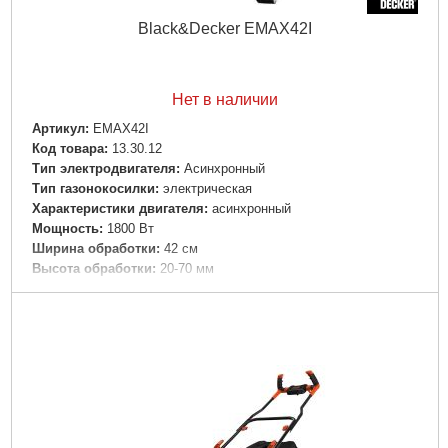
Black&Decker EMAX42I
Нет в наличии
Артикул:
EMAX42I
Код товара:
13.30.12
Тип электродвигателя:
Асинхронный
Тип газонокосилки:
электрическая
Характеристики двигателя:
асинхронный
Мощность:
1800 Вт
Ширина обработки:
42 см
Высота обработки:
20-70 мм
Регулировка высоты кошения:
центральная
Количество регулировок высоты кошения:
6
Тип передвижения:
несамоходная
Корпус:
ударопрочный ABS пластик
Материал травосборника:
пластик
Объем травосборника:
50 л
Площадь обработки:
500 кв.м.
Боковой выброс травы:
-