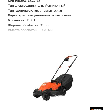
Код товара:
13.29.93
Тип электродвигателя:
Асинхронный
Тип газонокосилки:
электрическая
Характеристики двигателя:
асинхронный
Мощность:
1400 Вт
Ширина обработки:
34 см
Высота обработки:
20-70 мм
Регулировка высоты кошения:
центральная
Количество регулировок высоты кошения:
6
Тип передвижения:
несамоходная
Корпус:
ударопрочный ABS пластик
Материал травосборника:
пластик
Объем травосборника:
35 л
Площадь обработки:
200 кв.м.
Боковой выброс травы:
-
Мульчирование:
-
Функция мойки деки:
-
Индикатор наполнения травосборника:
-
Складываемая ручка управления:
+
Вес:
9 кг
Гарантия:
24 мес
Страна производитель:
Англия