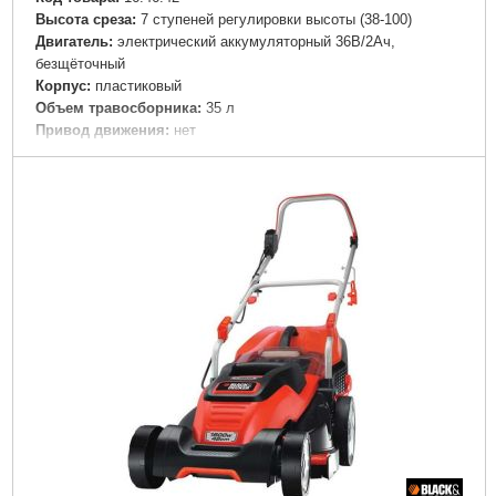
Высота среза:
7 ступеней регулировки высоты (38-100)
Двигатель:
электрический аккумуляторный 36В/2Ач,
безщёточный
Корпус:
пластиковый
Объем травосборника:
35 л
Привод движения:
нет
Регулировка высоты среза:
центральная
Режим мульчирования:
нет
Ручка управления:
регулируемая, складная
Тип газонокосилки:
аккумуляторная
Травосборник:
пластиковый
Ширина захвата:
38 см
Комплектация:
• 2 аккумулятора и зарядное устройство.
Питание:
Аккумулятор Li-Ion
Аккумуляторная батарея:
36,0В/2,0 Ач
Подробнее...