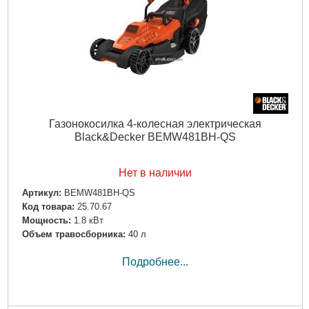
Мульчирование:
-
Функция мойки деки:
-
Индикатор наполнения травосборника:
-
Складываемая ручка управления:
+
Вес:
14 кг
Гарантия:
24 мес
Страна производитель:
Англия
Подробнее...
Газонокосилка 4-колесная электрическая
Black&Decker BEMW481BH-QS
Нет в наличии
Артикул:
BEMW481BH-QS
Код товара:
25.70.67
Мощность:
1.8 кВт
Объем травосборника:
40 л
Подробнее...