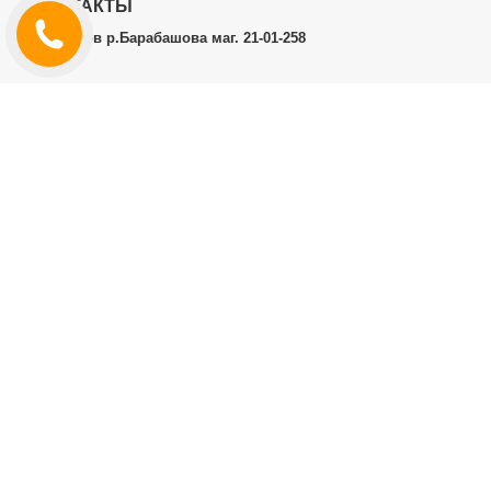
КОНТАКТЫ
г.Харьков р.Барабашова маг. 21-01-258
ЛИЧНЫЙ КАБИНЕТ
История заказов
Личный Кабинет
ДОПОЛНИТЕЛЬНО
Производители (бренды)
ИНФОРМАЦИЯ
Контакты
Доставка и оплата
Договор публичной оферты
RT.CO.UA