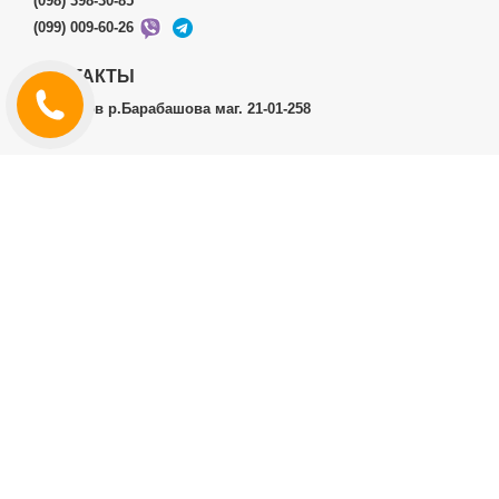
(098) 398-30-85
(099) 009-60-26
КОНТАКТЫ
г.Харьков р.Барабашова маг. 21-01-258
ЛИЧНЫЙ КАБИНЕТ
История заказов
Личный Кабинет
ДОПОЛНИТЕЛЬНО
Производители (бренды)
ИНФОРМАЦИЯ
Контакты
Доставка и оплата
Договор публичной оферты