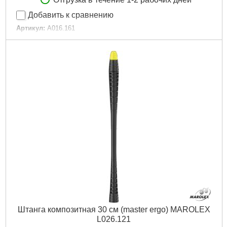
Отгрузка в течение 1-2 рабочих дней
Добавить к сравнению
Артикул:
A016.161
Код товара:
24.36.01
Габариты упаковки:
150x100x35 мм
Вес брутто:
100 г
Подробнее...
Штанга композитная 30 см (master ergo) MAROLEX
L026.121