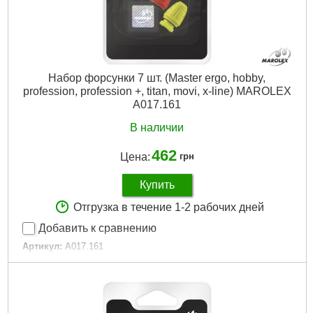
Набор форсунки 7 шт. (Master ergo, hobby,
profession, profession +, titan, movi, x-line) MAROLEX
A017.161
В наличии
462
Цена:
грн
Купить
Отгрузка в течение 1-2 рабочих дней
Добавить к сравнению
Артикул:
A017.161
Код товара:
24.36.02
Габариты упаковки:
180x70x25 мм
Вес брутто:
200 г