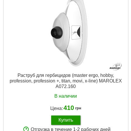
Рабочий объем: 16 л Максимальное рабочее давление: 0.4
МПа Расход жидкости: 0.5-1.35 л/мин Штанга: 65-115 см
Шланг: 170 см
Размеры:
790 x 410 х 340 мм мм
Комплектация:
Бачок Насос Комплект запасных деталей
Воронка Телескопическая штанга Инструкция
Гарантия:
12 месяцев
Страна регистрации бренда:
Польша
Страна-производитель:
Польша
Габариты упаковки:
550x420x340 мм
Вес брутто:
5,000 г
Раструб для гербицидов (master ergo, hobby,
Подробнее...
profession, profession +, titan, movi, x-line) MAROLEX
A072.160
В наличии
410
Цена:
грн
Купить
Отгрузка в течение 1-2 рабочих дней