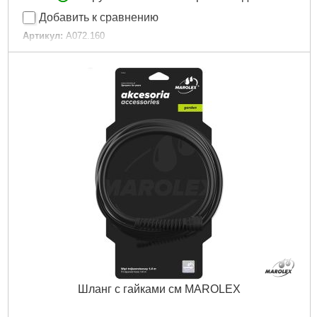
Добавить к сравнению
Артикул:
A072.160
Код товара:
24.36.36
Габариты упаковки:
360x100x80 мм
Вес брутто:
100 г
Подробнее...
Шланг с гайками см MAROLEX