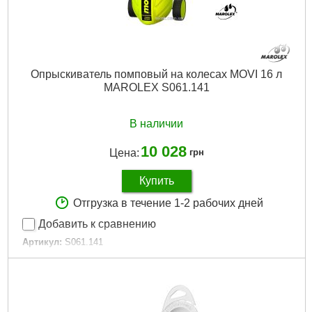
Опрыскиватель помповый на колесах MOVI 16 л
MAROLEX S061.141
В наличии
10 028
Цена:
грн
Купить
Отгрузка в течение 1-2 рабочих дней
Добавить к сравнению
Артикул:
S061.141
Код товара:
23.07.64
Тип:
Ручные
Объем бака:
16 л
Цвет:
Салатово-черный
Дополнительные характеристики:
Общий объем: 18 л